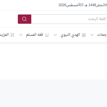
24
صَفَر
1448 هـ
-
07
أغسطس
2026
جمات
الهدي النبوي
فقه المسلم
المزيد