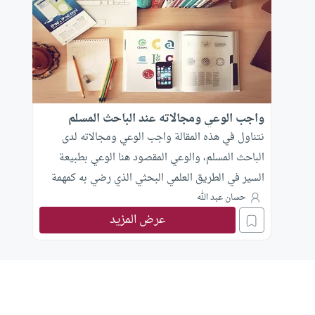
واجب الوعي ومجالاته عند الباحث المسلم
نتناول في هذه المقالة واجب الوعي ومجالاته لدى
الباحث المسلم، والوعي المقصود هنا الوعي بطبيعة
السير في الطريق العلمي البحثي الذي رضي به كمهمة
يضطلع بها في بناء هذه الأمة، كما نوضح ضرورات هذا
حسان عبد الله
عرض المزيد
الوعي وانعكاساته على السير المعرفي والعلمي على
اعتبار أن المهمة التي يقوم بها الباحث هي مهمة
حضارية استجابة لتحدي حضاري في