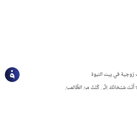
زوجية في بيت النبوة
ِلَّا أَنْتَ سُبْحَانَكَ إِنِّي كُنْتُ مِنَ الظَّالِمِينَ
لنبوي في التعامل مع حر الصيف
ستغفار
سرقة جابر بن حيان