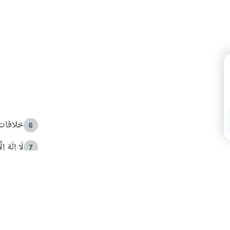
خلافات 
6
لَا إِلَهَ إ
7
الهدي ا
8
 الأمير الوالد والشيخ القرضاوي
فضل الا
9
ون مصادرة حقهم في التجربة؟
محاولة 
10