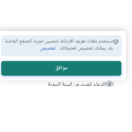
نستخدم ملفات تعريف الارتباط لتحسين تجربة التصفح الخاصة
بك. يمكنك تخصيص تفضيلاتك.
تخصيص
الأكثر قراءة
موافق
أدعية من السنة النبوية
1
الدعاء للميت من السنة النبوية
2
كيف ينفي النظم القرآني تحريف قصة أصحاب الفيل؟
3
شهادة للتاريخ.. المرواني يحكي قصة “إسلام أون لاين” مع
4
التربية الأسرية وبناء الاستقلال .. كيف ندعم أبناءنا د
5