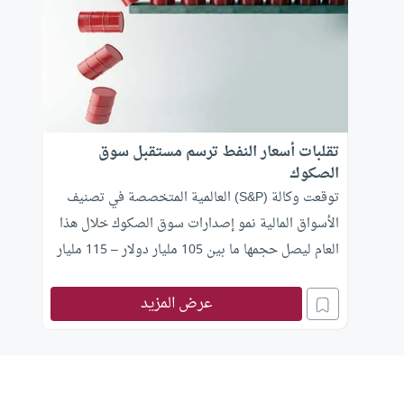
تقلبات أسعار النفط ترسم مستقبل سوق
الصكوك
توقعت وكالة (S&P) العالمية المتخصصة في تصنيف
الأسواق المالية نمو إصدارات سوق الصكوك خلال هذا
العام ليصل حجمها ما بين 105 مليار دولار – 115 مليار
دولار وذلك على افتراض استقرار سعر نفط “برنت” عند
عرض المزيد
55 دولار للبرميل حسب تقرير جديد صادر عن الوكالة.
وجاءت هذه الاحصائيات على ضوء تقارير أخرى
تحدثت عن انخفاض أداء