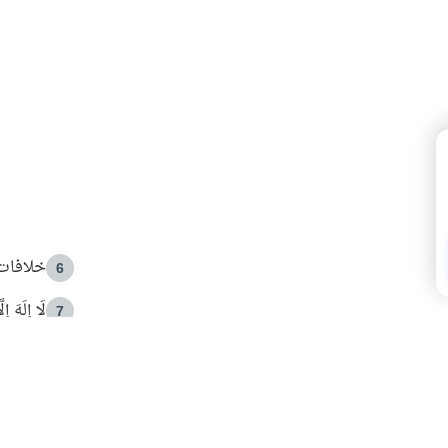
خلافات 
6
لَا إِلَهَ إ
7
الهدي ا
8
 الأمير الوالد والشيخ القرضاوي
فضل الا
9
ون مصادرة حقهم في التجربة؟
محاولة 
10