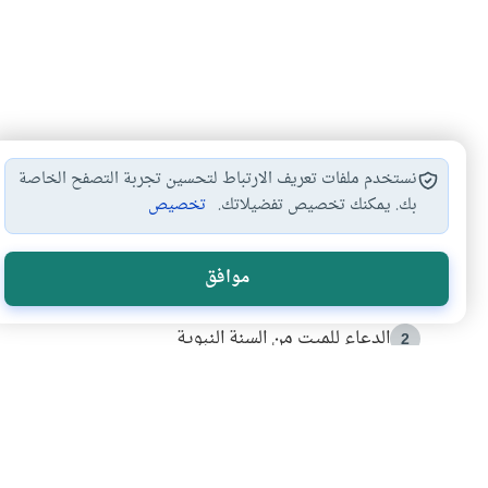
نستخدم ملفات تعريف الارتباط لتحسين تجربة التصفح الخاصة
بك. يمكنك تخصيص تفضيلاتك.
تخصيص
الأكثر قراءة
موافق
أدعية من السنة النبوية
1
الدعاء للميت من السنة النبوية
2
كيف ينفي النظم القرآني تحريف قصة أصحاب الفيل؟
3
شهادة للتاريخ.. المرواني يحكي قصة “إسلام أون لاين” مع
4
التربية الأسرية وبناء الاستقلال .. كيف ندعم أبناءنا د
5