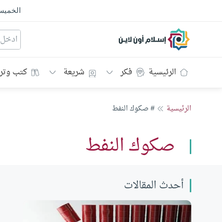
الخمي
إسلام أون لاين
الرئيسية
فكر
شريعة
كتب وتر
الرئيسية
# صكوك النفط
صكوك النفط
أحدث المقالات