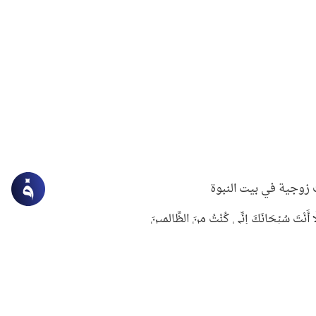
زوجية في بيت النبوة
ِلَّا أَنْتَ سُبْحَانَكَ إِنِّي كُنْتُ مِنَ الظَّالِمِينَ
لنبوي في التعامل مع حر الصيف
ستغفار
سرقة جابر بن حيان