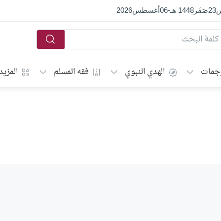
س
23
صَفَر
1448 هـ
-
06
أغسطس
2026
جمات
الهدي النبوي
فقه المسلم
المزيد