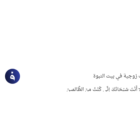
زوجية في بيت النبوة
ِلَّا أَنْتَ سُبْحَانَكَ إِنِّي كُنْتُ مِنَ الظَّالِمِينَ
لنبوي في التعامل مع حر الصيف
ستغفار
سرقة جابر بن حيان