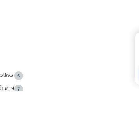
خلافات 
6
لَا إِلَهَ إ
7
الهدي ا
8
 الأمير الوالد والشيخ القرضاوي
فضل الا
9
ون مصادرة حقهم في التجربة؟
محاولة 
10