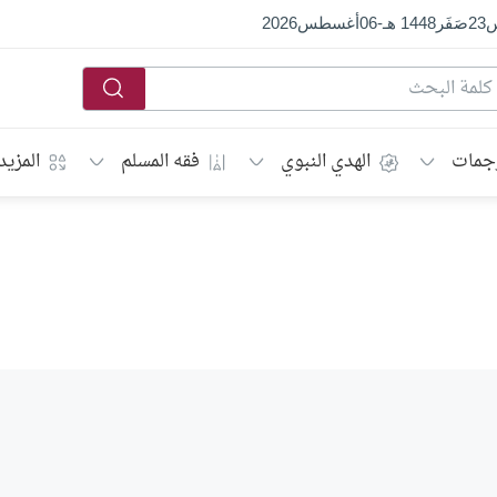
س
23
صَفَر
1448 هـ
-
06
أغسطس
2026
جمات
الهدي النبوي
فقه المسلم
المزيد