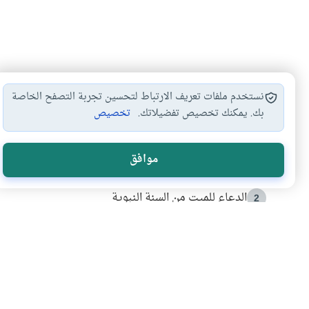
نستخدم ملفات تعريف الارتباط لتحسين تجربة التصفح الخاصة
بك. يمكنك تخصيص تفضيلاتك.
تخصيص
الأكثر قراءة
موافق
أدعية من السنة النبوية
1
الدعاء للميت من السنة النبوية
2
كيف ينفي النظم القرآني تحريف قصة أصحاب الفيل؟
3
شهادة للتاريخ.. المرواني يحكي قصة “إسلام أون لاين” مع
4
التربية الأسرية وبناء الاستقلال .. كيف ندعم أبناءنا د
5