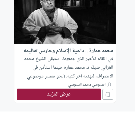
محمد عمارة .. داعية الإسلام وحارس تعاليمه
في اللقاء الأخير الذي جمعهما، استبقى الشيخ محمد
الغزالي ضيفَه د. محمد عمارة حينما استأذن في
الانصراف، ليهديه آخر كتبه: (نحو تفسير موضوعي
لسور القرآن الكريم)، وليكتب له إهداءً دالاًّ على الرسالة
السنوسي محمد السنوسي
عرض المزيد
التي نذر د. عمارة نفسَه لها، وعلى المهمة التي تنتظره
بعد رحيل شيخه الغزالي!.. أما الإهداء (الرسالة/
والمهمة) فهو: “إلى أخي الحبيب الدكتور محمد عمارة
داعية الإسلام وحارس تعاليمه، مع الدعاء.. محمد
الغزالي”.