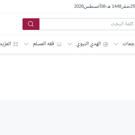
25
صَفَر
1448 هـ
-
08
أغسطس
2026
جمات
الهدي النبوي
فقه المسلم
المزيد