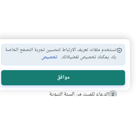
نستخدم ملفات تعريف الارتباط لتحسين تجربة التصفح الخاصة
بك. يمكنك تخصيص تفضيلاتك.
تخصيص
الأكثر قراءة
موافق
أدعية من السنة النبوية
1
الدعاء للميت من السنة النبوية
2
كيف ينفي النظم القرآني تحريف قصة أصحاب الفيل؟
3
شهادة للتاريخ.. المرواني يحكي قصة “إسلام أون لاين” مع
4
التربية الأسرية وبناء الاستقلال .. كيف ندعم أبناءنا د
5