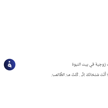
زوجية في بيت النبوة
ِلَّا أَنْتَ سُبْحَانَكَ إِنِّي كُنْتُ مِنَ الظَّالِمِينَ
لنبوي في التعامل مع حر الصيف
ستغفار
سرقة جابر بن حيان