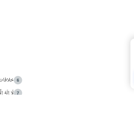
خلافات 
6
لَا إِلَهَ إ
7
الهدي ا
8
 الأمير الوالد والشيخ القرضاوي
فضل الا
9
ون مصادرة حقهم في التجربة؟
محاولة 
10