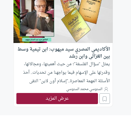
الأكاديمي المصري سيد ميهوب: ابن تيمية وسط
بين الغزالي وابن رشد
يمثل “سؤال الفلسفة”؛ من حيث أهميتها، ومجالاتها،
وقدرتها على الإسهام فيما يواجهنا من تحديات.. أحدَ
الأسئلة المهمة المعاصرة..”إسلام أون لاين” التقى
الأكاديمي المصري، الدكتور سيد عبد الستار ميهوب،
السنوسي محمد السنوسي
عرض المزيد
أستاذ الفلسفة الإسلامية؛ ليبحر معه في بعض القضايا
المتعلقة بـ”سؤال الفلسفة”، بدءًا من سؤال حاجتنا إلى
الفلسفة في واقعنا المعاصر.. إلى دورها في الإصلاح
الفكري المطلوب.. وكيفية الانتقال بها من الجدل