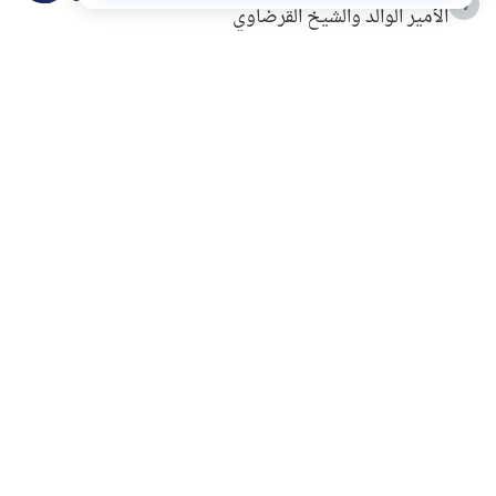
4
الأمير الوالد والشيخ القرضاوي
التربية الأسرية وبناء الاستقلال .. كيف ندعم أبناءنا دون
5
مصادرة حقهم في التجربة؟
خلافات زوجية في بيت النبوة
6
لَا إِلَهَ إِلَّا أَنْتَ سُبْحَانَكَ إِنِّي كُنْتُ مِنَ الظَّالِمِينَ
7
الهدي النبوي في التعامل مع حر الصيف
8
فضل الاستغفار
9
محاولة سرقة جابر بن حيان
10
اشترك في قائمتنا البريدية ليصلك كل جديد