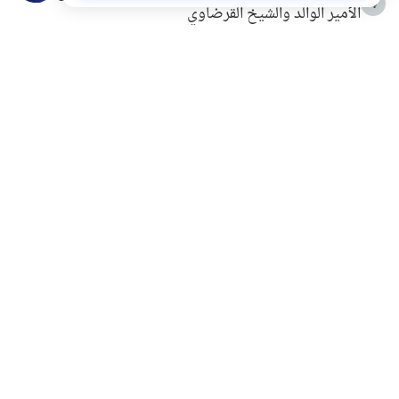
4
الأمير الوالد والشيخ القرضاوي
التربية الأسرية وبناء الاستقلال .. كيف ندعم أبناءنا دون
5
مصادرة حقهم في التجربة؟
خلافات زوجية في بيت النبوة
6
لَا إِلَهَ إِلَّا أَنْتَ سُبْحَانَكَ إِنِّي كُنْتُ مِنَ الظَّالِمِينَ
7
الهدي النبوي في التعامل مع حر الصيف
8
فضل الاستغفار
9
محاولة سرقة جابر بن حيان
10
اشترك في قائمتنا البريدية ليصلك كل جديد