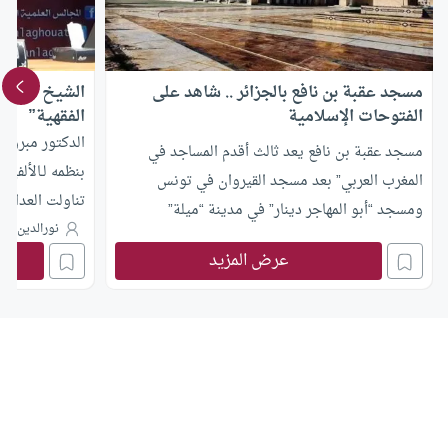
مسجد عقبة بن نافع بالجزائر .. شاهد على
الشيخ مبروك 
الفتوحات الإسلامية
الفقهية”
الدكتور مبروك 
مسجد عقبة بن نافع يعد ثالث أقدم المساجد في
بنظمه لـالألفية
المغرب العربي” بعد مسجد القيروان في تونس
تناولت العدات 
ومسجد “أبو المهاجر دينار” في مدينة “ميلة”
نورالدين قلا
الجزائرية.
عرض المزيد