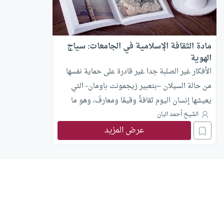
مادة الثقافة الإسلامية في الجامعات: سياج
الهوية
الأفكار غير الصلبة جدا غير قادرة على حماية نفسها
من حالة السيلان –بتعبير زيجمونت باومان- التي
يعيشها إنسان اليوم ثقافةً وقيمًا ومعارفَ، وهو ما
يستدعي –حسب وجهة نظري- التأكيد على تراتبية
الشيخ أحمد البان
عرض المزيد
مصادر المعرفة في الإسلام، حتى لا نجد أنفسنا ندافع
بحماس عن فهم بشري منحناه قوة الوحي وإطلاقيته،
وغفلنا عن نسبية الفهم زمانا ومكانا وإنسانا.