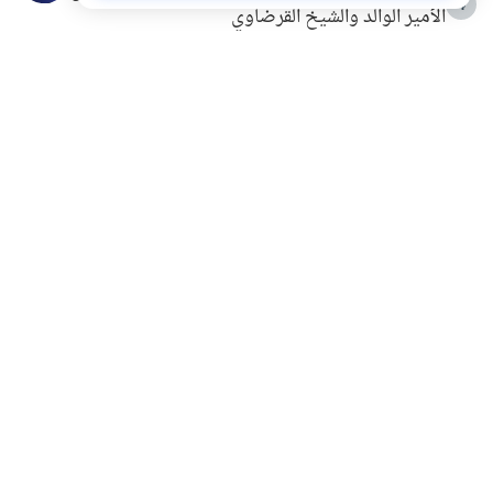
4
الأمير الوالد والشيخ القرضاوي
التربية الأسرية وبناء الاستقلال .. كيف ندعم أبناءنا دون
5
مصادرة حقهم في التجربة؟
خلافات زوجية في بيت النبوة
6
لَا إِلَهَ إِلَّا أَنْتَ سُبْحَانَكَ إِنِّي كُنْتُ مِنَ الظَّالِمِينَ
7
الهدي النبوي في التعامل مع حر الصيف
8
فضل الاستغفار
9
محاولة سرقة جابر بن حيان
10
اشترك في قائمتنا البريدية ليصلك كل جديد