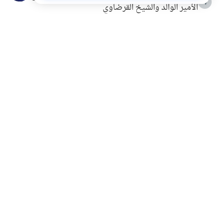
4
الأمير الوالد والشيخ القرضاوي
التربية الأسرية وبناء الاستقلال .. كيف ندعم أبناءنا دون
5
مصادرة حقهم في التجربة؟
خلافات زوجية في بيت النبوة
6
لَا إِلَهَ إِلَّا أَنْتَ سُبْحَانَكَ إِنِّي كُنْتُ مِنَ الظَّالِمِينَ
7
الهدي النبوي في التعامل مع حر الصيف
8
فضل الاستغفار
9
محاولة سرقة جابر بن حيان
10
اشترك في قائمتنا البريدية ليصلك كل جديد