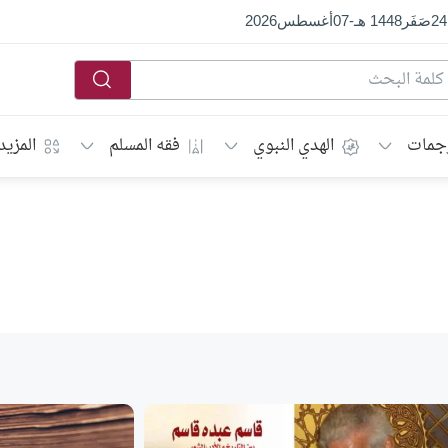
24
صَفَر
1448 هـ
-
07
أغسطس
2026
جمات
الهدي النبوي
فقه المسلم
المزيد