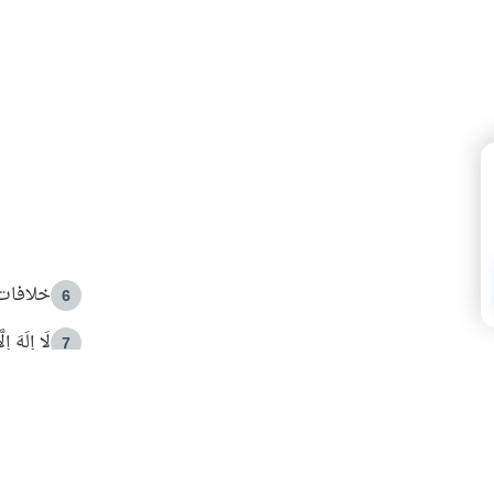
خلافات 
6
لَا إِلَهَ إ
7
الهدي ا
8
 الأمير الوالد والشيخ القرضاوي
فضل الا
9
ون مصادرة حقهم في التجربة؟
محاولة 
10