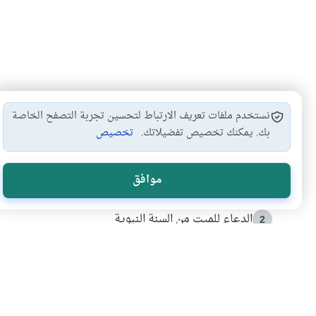
نستخدم ملفات تعريف الارتباط لتحسين تجربة التصفح الخاصة
بك. يمكنك تخصيص تفضيلاتك.
تخصيص
الأكثر قراءة
موافق
أدعية من السنة النبوية
1
الدعاء للميت من السنة النبوية
2
كيف ينفي النظم القرآني تحريف قصة أصحاب الفيل؟
3
شهادة للتاريخ.. المرواني يحكي قصة “إسلام أون لاين” مع
4
التربية الأسرية وبناء الاستقلال .. كيف ندعم أبناءنا د
5