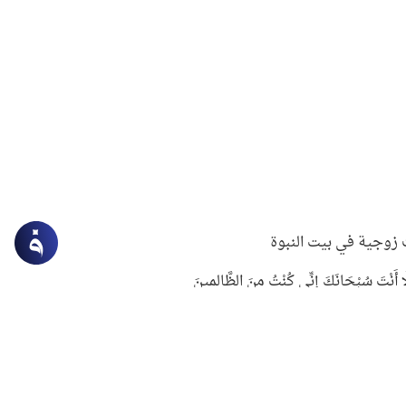
زوجية في بيت النبوة
ِلَّا أَنْتَ سُبْحَانَكَ إِنِّي كُنْتُ مِنَ الظَّالِمِينَ
لنبوي في التعامل مع حر الصيف
ستغفار
سرقة جابر بن حيان