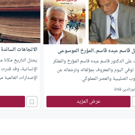
الاتجاهات السائدة 
 قاسم عبده قاسم..المؤرخ الموسوعي
يحتل التاريخ مكانا م
 على الدكتور قاسم عبده قاسم المؤرخ والمفكر
الإنسانية، وقد قدرت 
توفي اليوم والمعروف بمؤلفاته وترجماته عن
الإصدارات العالمية م
ب الصليبية والعصر المملوكي.
موضوع علم التاريخ -و
ورالدين قلالة
ومناهجه ونظرياته وم
عرض المزيد
يشهد بذلك التطورات 
التاريخ في القرنين ال