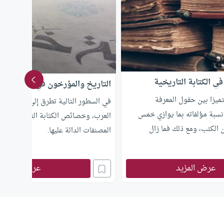
في الكتابة التاريخية
التاريخ والمؤرخون في الحضارة ا
تميزا بين حقول المعرفة
في السطور التالية تطرق إلى نشأة علم 
نسبة مؤلفاته بما يوازي خمس
العرب، وخصائص الكتابة التاريخية وص
ن الكتب، ومع ذلك فما زال
المصنفات الدالة عليها.
الكتابة التاريخية – وغايته
ذاهبه موضع جدل بين المؤرخين؛
عرض المزيد
عرض المزيد
المتلاحقة التي طرأت على علم
ماضيين في دوائر البحث العالمية.