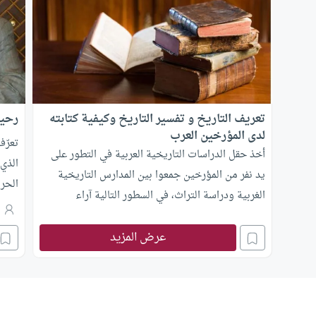
تعريف التاريخ و تفسير التاريخ وكيفية كتابته
رحيل
لدى المؤرخين العرب
تعرّف
أخذ حقل الدراسات التاريخية العربية في التطور على
الذي 
يد نفر من المؤرخين جمعوا بين المدارس التاريخية
الحرو
الغربية ودراسة التراث، في السطور التالية آراء
ن
المؤرخين العرب حول تعريف التاريخ وكيف نفسره
ونكتبه
عرض المزيد