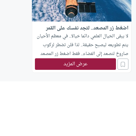
اضغط زر المصعد.. لتجد نفسك على القمر
لا يبقى الخيال العلمي دائما خيالا.. في معظم الأحيان
يتم تطويعه ليصبح حقيقة.. لذا فلن تضطر لركوب
صاروخ لتصعد إلى الفضاء.. فقط اضغط زر المصعد
لتجد نفسك على سطح القمر؛ ففي محاولة لتحويل
عرض المزيد
إحدى الأفكار الخيالية إلى واقع تقوم وكالة “ناسا”
للفضاء حاليا بعمل أبحاث وتجارب لتصميم مصاعد
تنقل البشر إلى الفضاء بدون صواريخ. برزت