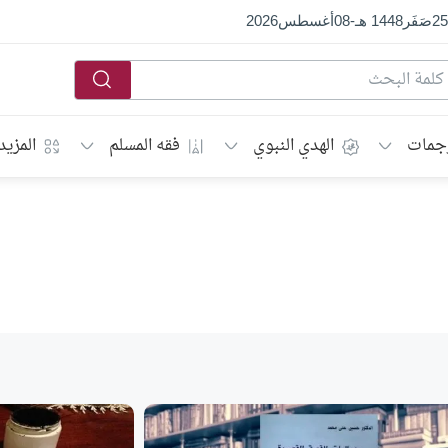
25
صَفَر
1448 هـ
-
08
أغسطس
2026
جمات
الهدي النبوي
فقه المسلم
المزيد