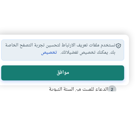
نستخدم ملفات تعريف الارتباط لتحسين تجربة التصفح الخاصة
بك. يمكنك تخصيص تفضيلاتك.
تخصيص
الأكثر قراءة
موافق
أدعية من السنة النبوية
1
الدعاء للميت من السنة النبوية
2
كيف ينفي النظم القرآني تحريف قصة أصحاب الفيل؟
3
شهادة للتاريخ.. المرواني يحكي قصة “إسلام أون لاين” مع
4
التربية الأسرية وبناء الاستقلال .. كيف ندعم أبناءنا د
5