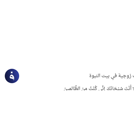
زوجية في بيت النبوة
ِلَّا أَنْتَ سُبْحَانَكَ إِنِّي كُنْتُ مِنَ الظَّالِمِينَ
لنبوي في التعامل مع حر الصيف
ستغفار
سرقة جابر بن حيان