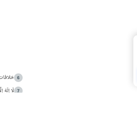
خلافات 
6
لَا إِلَهَ إ
7
الهدي ا
8
 الأمير الوالد والشيخ القرضاوي
فضل الا
9
ون مصادرة حقهم في التجربة؟
محاولة 
10