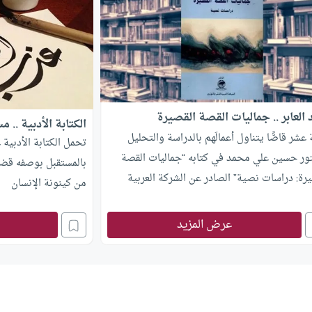
د العابر .. جماليات القصة القصيرة
الكتابة الأدبية .. 
 عشر قاصًّا يتناول أعمالَهم بالدراسة والتحليل
تحمل الكتابة الأدبية 
تور حسين علي محمد في كتابه “جماليات القصة
بالمستقبل بوصفه قضية
رة: دراسات نصية” الصادر عن الشركة العربية
من كينونة الإنسان
للنشر والتوزيع بالقاهرة، والواقع في 160 صفحة من
 المتوسط.
عرض المزيد