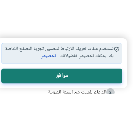
نستخدم ملفات تعريف الارتباط لتحسين تجربة التصفح الخاصة
بك. يمكنك تخصيص تفضيلاتك.
تخصيص
الأكثر قراءة
موافق
أدعية من السنة النبوية
1
الدعاء للميت من السنة النبوية
2
كيف ينفي النظم القرآني تحريف قصة أصحاب الفيل؟
3
شهادة للتاريخ.. المرواني يحكي قصة “إسلام أون لاين” مع
4
التربية الأسرية وبناء الاستقلال .. كيف ندعم أبناءنا د
5