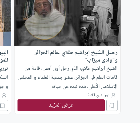
رحيل الشيخ ابراهيم طلاي..عالم الجزائر
البي
و”وادي ميزاب”
للمو
الشيخ ابراهيم طلاي، الذي رحل أول أمس، قامة من
توزيع
قامات العلم في الجزائر، عضو جمعية العلماء و المجلس
السكن
الإسلامي الأعلى، هذه نبذة عن حياته.
واجه
أوضح
نورالدين قلالة
م
عرض المزيد