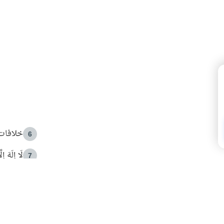
خلافات 
6
لَا إِلَهَ إ
7
الهدي ا
8
 الأمير الوالد والشيخ القرضاوي
فضل الا
9
ون مصادرة حقهم في التجربة؟
محاولة 
10