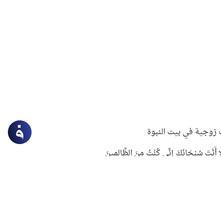
زوجية في بيت النبوة
ِلَّا أَنْتَ سُبْحَانَكَ إِنِّي كُنْتُ مِنَ الظَّالِمِينَ
لنبوي في التعامل مع حر الصيف
ستغفار
سرقة جابر بن حيان