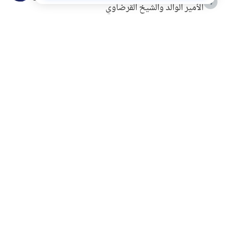
4
الأمير الوالد والشيخ القرضاوي
التربية الأسرية وبناء الاستقلال .. كيف ندعم أبناءنا دون
5
مصادرة حقهم في التجربة؟
خلافات زوجية في بيت النبوة
6
لَا إِلَهَ إِلَّا أَنْتَ سُبْحَانَكَ إِنِّي كُنْتُ مِنَ الظَّالِمِينَ
7
الهدي النبوي في التعامل مع حر الصيف
8
فضل الاستغفار
9
محاولة سرقة جابر بن حيان
10
اشترك في قائمتنا البريدية ليصلك كل جديد