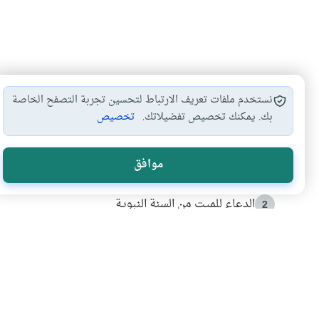
نستخدم ملفات تعريف الارتباط لتحسين تجربة التصفح الخاصة
بك. يمكنك تخصيص تفضيلاتك.
تخصيص
الأكثر قراءة
موافق
أدعية من السنة النبوية
1
الدعاء للميت من السنة النبوية
2
كيف ينفي النظم القرآني تحريف قصة أصحاب الفيل؟
3
شهادة للتاريخ.. المرواني يحكي قصة “إسلام أون لاين” مع
4
التربية الأسرية وبناء الاستقلال .. كيف ندعم أبناءنا د
5