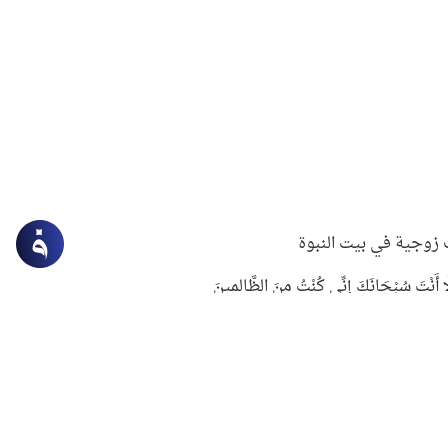
زوجية في بيت النبوة
ِلَّا أَنْتَ سُبْحَانَكَ إِنِّي كُنْتُ مِنَ الظَّالِمِينَ
لنبوي في التعامل مع حر الصيف
ستغفار
سرقة جابر بن حيان