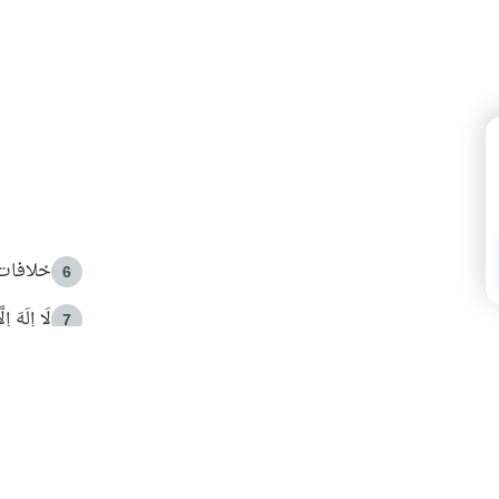
خلافات 
6
لَا إِلَهَ إ
7
الهدي ا
8
 الأمير الوالد والشيخ القرضاوي
فضل الا
9
ون مصادرة حقهم في التجربة؟
محاولة 
10