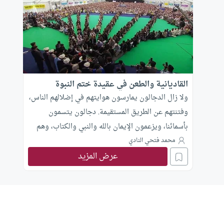
القاديانية والطعن في عقيدة ختم النبوة
ولا زال الدجالون يمارسون هوايتهم في إضلالهم الناس،
وفتنتهم عن الطريق المستقيمة. دجالون يتسمون
بأسمائنا، ويزعمون الإيمان بالله والنبي والكتاب، وهم
إنما يحرفون الكلم عن مواضعه، فما يسيرون على مراد
محمد فتحي النادي
عرض المزيد
الله، ومراد رسول الله، وإنما يسيرون على حسب هواهم
ومرادهم، ومراد البلد التي صنعتهم ومولتهم وآوتهم.
ومن هؤلاء فرقة القاديانية، التي تسمي نفسها كذبًا
وزورًا: