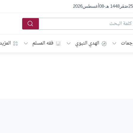
25
صَفَر
1448 هـ
-
08
أغسطس
2026
جمات
الهدي النبوي
فقه المسلم
المزيد