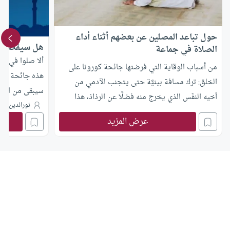
حول تباعد المصلين عن بعضهم أثناء أداء
هل سيقضي ر
الصلاة في جماعة
ألا صلوا في ر
من أسباب الوقاية التي فرضتها جائحة كورونا على
هذه جائحة كور
الخلق: ترك مسافة بينيَّة حتى يتجنب الآدمي من
سيبقى من الطقو
أخيه النفَس الذي يخرج منه فضلًا عن الرذاذ، هذا
الفضيل؟
نورالدين قلا
حسبما قرر أهل الاختصاص، هل تصح الصلاة على
عرض المزيد
هذه الحال؟