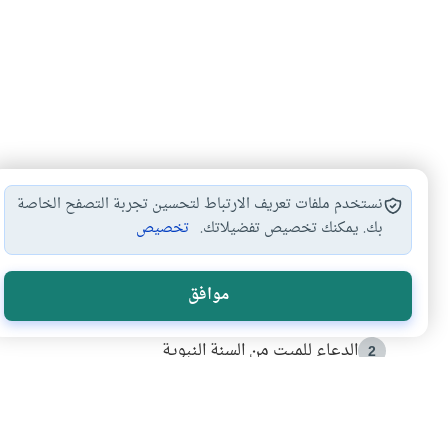
نستخدم ملفات تعريف الارتباط لتحسين تجربة التصفح الخاصة
بك. يمكنك تخصيص تفضيلاتك.
تخصيص
الأكثر قراءة
موافق
أدعية من السنة النبوية
1
الدعاء للميت من السنة النبوية
2
كيف ينفي النظم القرآني تحريف قصة أصحاب الفيل؟
3
شهادة للتاريخ.. المرواني يحكي قصة “إسلام أون لاين” مع
4