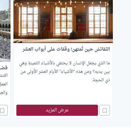
النّفائسُ حين تُمتهن! وقفات على أبواب العشر
ما الذي يجعل الإنسان لا يحتفي بالأشياء الثمينةِ وهي
فضل 
بين يديه؟ ومن هذه “الأشياء” الأيام العشر الأولى من
اكتش
ذي الحجة.
العمل
والعي
عرض المزيد