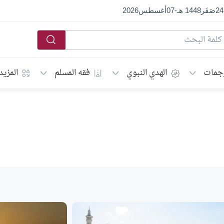
24
صَفَر
1448 هـ
-
07
أغسطس
2026
جمات
الهدي النبوي
فقه المسلم
المزيد