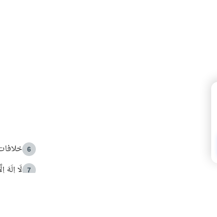
خلافات 
6
لَا إِلَهَ إ
7
الهدي ا
8
 الأمير الوالد والشيخ القرضاوي
فضل الا
9