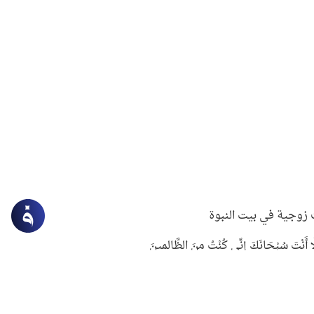
زوجية في بيت النبوة
ِلَّا أَنْتَ سُبْحَانَكَ إِنِّي كُنْتُ مِنَ الظَّالِمِينَ
لنبوي في التعامل مع حر الصيف
ستغفار