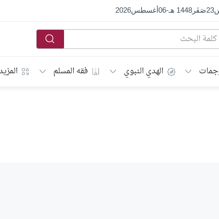
س
23
صَفَر
1448 هـ
-
06
أغسطس
2026
جمات
الهدي النبوي
فقه المسلم
المزيد