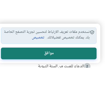
نستخدم ملفات تعريف الارتباط لتحسين تجربة التصفح الخاصة
بك. يمكنك تخصيص تفضيلاتك.
تخصيص
الأكثر قراءة
موافق
أدعية من السنة النبوية
1
الدعاء للميت من السنة النبوية
2
كيف ينفي النظم القرآني تحريف قصة أصحاب الفيل؟
3
شهادة للتاريخ.. المرواني يحكي قصة “إسلام أون لاين” مع
4
التربية الأسرية وبناء الاستقلال .. كيف ندعم أبناءنا د
5