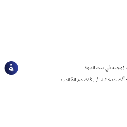
زوجية في بيت النبوة
ِلَّا أَنْتَ سُبْحَانَكَ إِنِّي كُنْتُ مِنَ الظَّالِمِينَ
لنبوي في التعامل مع حر الصيف
ستغفار
سرقة جابر بن حيان