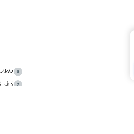
خلافات 
6
لَا إِلَهَ إ
7
الهدي ا
8
 الأمير الوالد والشيخ القرضاوي
فضل الا
9
ون مصادرة حقهم في التجربة؟
محاولة 
10