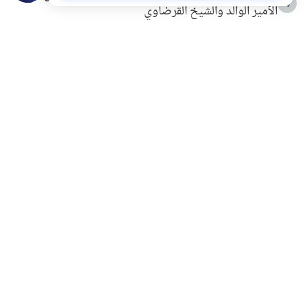
4
الأمير الوالد والشيخ القرضاوي
التربية الأسرية وبناء الاستقلال .. كيف ندعم أبناءنا دون
5
مصادرة حقهم في التجربة؟
خلافات زوجية في بيت النبوة
6
لَا إِلَهَ إِلَّا أَنْتَ سُبْحَانَكَ إِنِّي كُنْتُ مِنَ الظَّالِمِينَ
7
الهدي النبوي في التعامل مع حر الصيف
8
فضل الاستغفار
9
محاولة سرقة جابر بن حيان
10
اشترك في قائمتنا البريدية ليصلك كل جديد