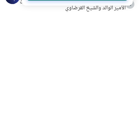
شهادة للتاريخ.. المرواني يحكي قصة “إسلام أون لاين” مع
4
الأمير الوالد والشيخ القرضاوي
التربية الأسرية وبناء الاستقلال .. كيف ندعم أبناءنا دون
5
مصادرة حقهم في التجربة؟
خلافات زوجية في بيت النبوة
6
لَا إِلَهَ إِلَّا أَنْتَ سُبْحَانَكَ إِنِّي كُنْتُ مِنَ الظَّالِمِينَ
7
الهدي النبوي في التعامل مع حر الصيف
8
فضل الاستغفار
9
محاولة سرقة جابر بن حيان
10
اشترك في قائمتنا البريدية ليصلك كل جديد