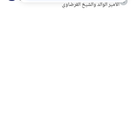
4
الأمير الوالد والشيخ القرضاوي
التربية الأسرية وبناء الاستقلال .. كيف ندعم أبناءنا دون
5
مصادرة حقهم في التجربة؟
خلافات زوجية في بيت النبوة
6
لَا إِلَهَ إِلَّا أَنْتَ سُبْحَانَكَ إِنِّي كُنْتُ مِنَ الظَّالِمِينَ
7
الهدي النبوي في التعامل مع حر الصيف
8
فضل الاستغفار
9
محاولة سرقة جابر بن حيان
10
اشترك في قائمتنا البريدية ليصلك كل جديد