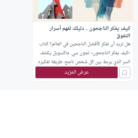
كيف يفكر الناجحون .. دليلك لفهم أسرار
التفوق
هل تريد أن تفكر كأفضل الناجحين في العالم؟ كتاب
«كيف يفكر الناجحون» لجون سي. ماكسويل يكشف
السر الذي يربط بين كل شخص ناجح: طريقة تفكيره.
إنه ليس مجرد تحفيز، بل منظومة ذهنية متكاملة
عرض المزيد
يمكن لأي شخص تعلّمها وممارستها يوميًا.