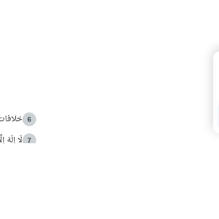
خلافات 
6
لَا إِلَهَ إ
7
الهدي ا
8
 الأمير الوالد والشيخ القرضاوي
فضل الا
9
ون مصادرة حقهم في التجربة؟
محاولة 
10