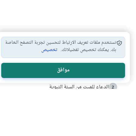
نستخدم ملفات تعريف الارتباط لتحسين تجربة التصفح الخاصة
بك. يمكنك تخصيص تفضيلاتك.
تخصيص
الأكثر قراءة
موافق
أدعية من السنة النبوية
1
الدعاء للميت من السنة النبوية
2
كيف ينفي النظم القرآني تحريف قصة أصحاب الفيل؟
3
شهادة للتاريخ.. المرواني يحكي قصة “إسلام أون لاين” مع
4
التربية الأسرية وبناء الاستقلال .. كيف ندعم أبناءنا د
5