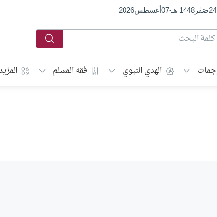
24
صَفَر
1448 هـ
-
07
أغسطس
2026
جمات
الهدي النبوي
فقه المسلم
المزيد