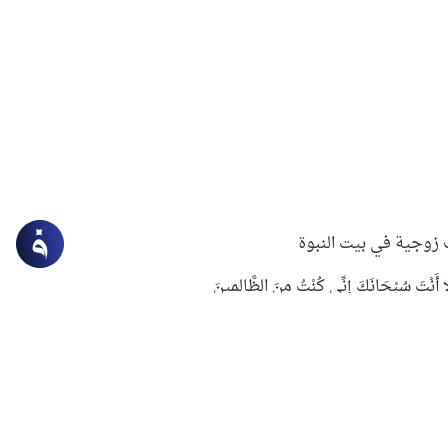
زوجية في بيت النبوة
ِلَّا أَنْتَ سُبْحَانَكَ إِنِّي كُنْتُ مِنَ الظَّالِمِينَ
لنبوي في التعامل مع حر الصيف
ستغفار
سرقة جابر بن حيان