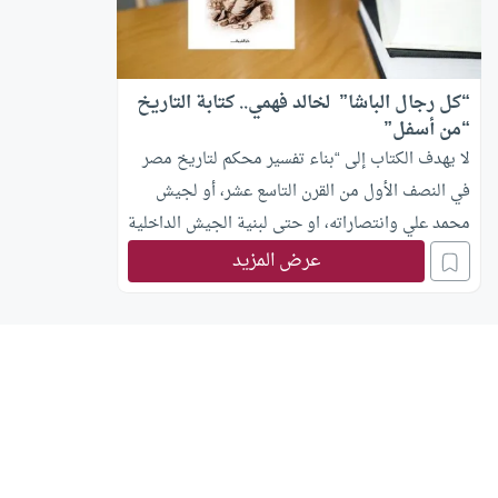
“كل رجال الباشا” لخالد فهمي.. كتابة التاريخ
“من أسفل”
لا يهدف الكتاب إلى “بناء تفسير محكم لتاريخ مصر
في النصف الأول من القرن التاسع عشر، أو لجيش
محمد علي وانتصاراته، او حتى لبنية الجيش الداخلية
وصراعاته الاجتماعية ” ولكنه إلى جانب كل ذلك
عرض المزيد
“يهدف قبل كل شيء إلى إسقاط مجموعة متنوعة
من الحصون التقليدية المنيعة في تقاليد الكتابة
التاريخية ، المصرية خصوصا.” هكذا يقدم المترجم
شريف يونس كتاب “كل رجال الباشا.. محمد علي
وجيشه وبناء مصر الحديثة” لمؤلفه خالد فهمي ،
رئيس قسم التاريخ بالجامعة الاميركية في القاهرة .