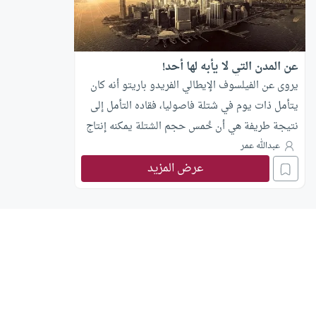
عن المدن التي لا يأبه لها أحد!
يروى عن الفيلسوف الإيطالي الفريدو باريتو أنه كان
يتأمل ذات يوم في شتلة فاصوليا، فقاده التأمل إلى
نتيجة طريفة هي أن خُمس حجم الشتلة يمكنه إنتاج
قرون الفاصوليا.. ثم أخذ باريتو يستصحب الحال إلى
عبدالله عمر
عرض المزيد
أماكن أخرى، فوجد الأمر مطرداً، إذ كثيراً ما تحظى
أقليةٌ من الأشخاص بحظ يفوق حظ الأكثرية الباقية:
فأربعة أخماس الأراضي في