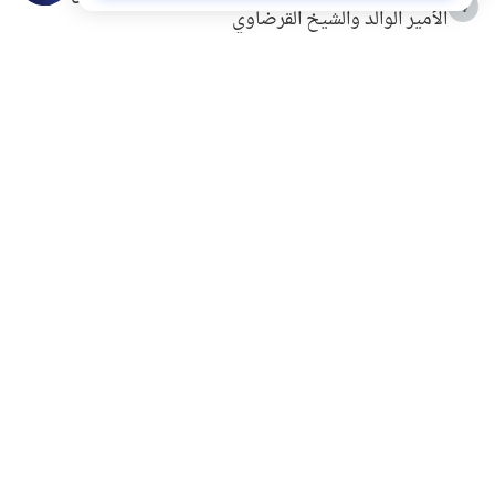
4
الأمير الوالد والشيخ القرضاوي
التربية الأسرية وبناء الاستقلال .. كيف ندعم أبناءنا دون
5
مصادرة حقهم في التجربة؟
خلافات زوجية في بيت النبوة
6
لَا إِلَهَ إِلَّا أَنْتَ سُبْحَانَكَ إِنِّي كُنْتُ مِنَ الظَّالِمِينَ
7
الهدي النبوي في التعامل مع حر الصيف
8
فضل الاستغفار
9
محاولة سرقة جابر بن حيان
10
اشترك في قائمتنا البريدية ليصلك كل جديد