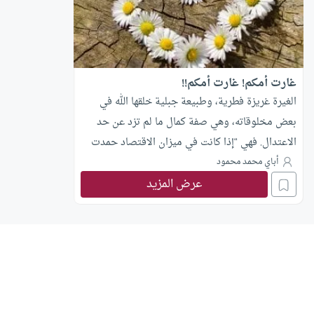
غارت أمكم! غارت أمكم!!
الغيرة غريزة فطرية، وطبيعة جبلية خلقها الله في
بعض مخلوقاته، وهي صفة كمال ما لم تزد عن حد
الاعتدال. فهي “إذا كانت في ميزان الاقتصاد حمدت
بأن لا يتغافل المرء عن مبادئ الأمور التي تخشى
أباي محمد محمود
عرض المزيد
غوائلها، ولا يبالغ في إساءة الظن وتجسيس البواطن”.
عليك بأوساط الأمـــــــــــــور فإنها … طريق إلى نهج
الصواب قويم ولا تغل