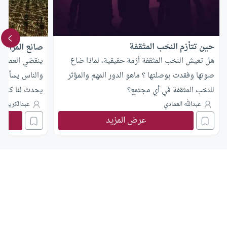
حين تتأزم النخب المثقفة
صانع المرآة
هل تعيش النخب المثقفة أزمة حقيقية، لماذا ضاع
ينقضي العمر، و
صوتها وفقدت بوصلتها ؟ ماهو الدور المهم والمؤثر
والناس يسألون 
للنخب المثقفة في أي مجتمع؟
يحدث لنا كذا وك
كثيرة تبدأ، ول
عبدالله العمادي
عبدالكريم بك
عرض المزيد
وتقل هذه الأسئ
الحضاري، وتتد
الانطلاقات ال
عالمي