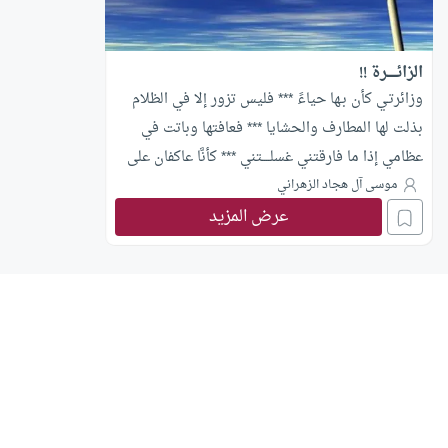
الزائـــــرة !!
وزائرتـي كأن بـها حياءً *** فليس تزور إلا في الظلام
بذلت لها المطارف والحشايا *** فعافتها وباتت في
عظامي إذا ما فارقتني غسلــــتني *** كأنَّا عاكفان على
حرام!! مَن هذه الزائرة التي بلغ بها الحياء مبلغه ! فلا
موسى آل هجاد الزهراني
عرض المزيد
تزور حبيبها إلا في هجعة الليل ، إذا أرخى سدوله ..
إنها من شدة خوفها من الرقيب