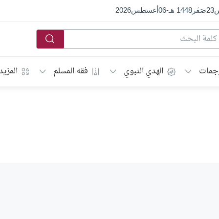
س
23
صَفَر
1448 هـ
-
06
أغسطس
2026
جمات
الهدي النبوي
فقه المسلم
المزيد