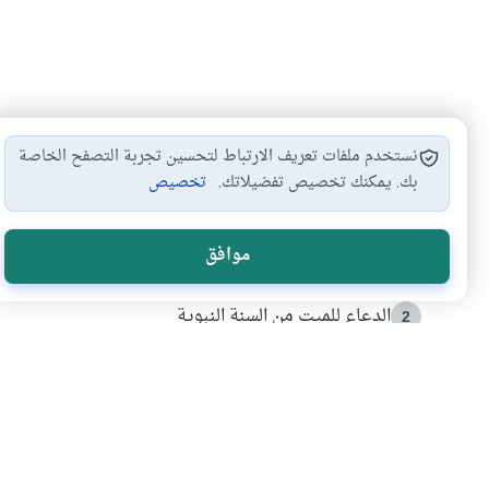
نستخدم ملفات تعريف الارتباط لتحسين تجربة التصفح الخاصة
بك. يمكنك تخصيص تفضيلاتك.
تخصيص
الأكثر قراءة
موافق
أدعية من السنة النبوية
1
الدعاء للميت من السنة النبوية
2
كيف ينفي النظم القرآني تحريف قصة أصحاب الفيل؟
3
شهادة للتاريخ.. المرواني يحكي قصة “إسلام أون لاين” مع
4
التربية الأسرية وبناء الاستقلال .. كيف ندعم أبناءنا د
5