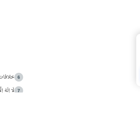
خلافات 
6
لَا إِلَهَ إ
7
الهدي ا
8
 الأمير الوالد والشيخ القرضاوي
فضل الا
9
ون مصادرة حقهم في التجربة؟
محاولة 
10