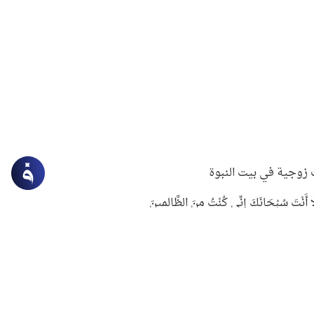
زوجية في بيت النبوة
ِلَّا أَنْتَ سُبْحَانَكَ إِنِّي كُنْتُ مِنَ الظَّالِمِينَ
لنبوي في التعامل مع حر الصيف
ستغفار
سرقة جابر بن حيان