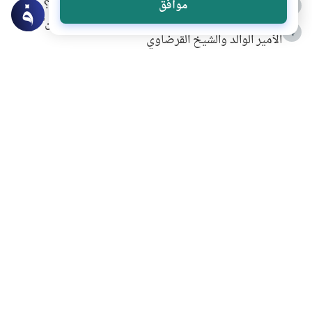
كيف ينفي النظم القرآني تحريف قصة أصحاب الفيل؟
موافق
3
شهادة للتاريخ.. المرواني يحكي قصة “إسلام أون لاين” مع
4
الأمير الوالد والشيخ القرضاوي
التربية الأسرية وبناء الاستقلال .. كيف ندعم أبناءنا دون
5
مصادرة حقهم في التجربة؟
خلافات زوجية في بيت النبوة
6
لَا إِلَهَ إِلَّا أَنْتَ سُبْحَانَكَ إِنِّي كُنْتُ مِنَ الظَّالِمِينَ
7
الهدي النبوي في التعامل مع حر الصيف
8
فضل الاستغفار
9
محاولة سرقة جابر بن حيان
10
اشترك في قائمتنا البريدية ليصلك كل جديد