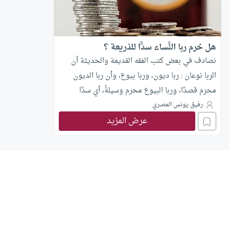
هل حُرم ربا النَّساء سدًّا للذريعة ؟
نصادف في بعض كتب الفقه القديمة والحديثة أن
الربا نوعان : ربا ديون، وربا بيوع، وأن ربا الديون
محرم قصدًا، وربا البيوع محرم وسيلةً، أي سدًا
للذريعة. يقول محمد أبو زهرة: الربا الأصلي المحرم
رفيق يونس المصري
عرض المزيد
لذاته هو ربا النسيئة الذي ذكره القرآن الكريم، ولم
يختلف فيه أحد من الصحابة ولا التابعين ولا الفقهاء
المجتهدين ولا غيرهم