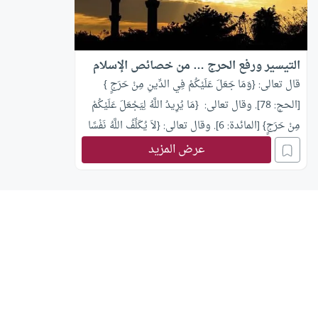
التيسير ورفع الحرج … من خصائص الإسلام
قال تعالى: {وَمَا جَعَلَ عَلَيْكُمْ فِي الدِّينِ مِنْ حَرَجٍ }
[الحج: 78]. وقال تعالى: {مَا يُرِيدُ اللَّهُ لِيَجْعَلَ عَلَيْكُمْ
مِنْ حَرَجٍ} [المائدة: 6]. وقال تعالى: {لاَ يُكَلِّفُ اللَّهُ نَفْسًا
إِلاَّ وُسْعَهَا..} [البقرة – 286]. فالحرج مرفوع عن ديننا
عرض المزيد
بنص القرآن، والعنت مدفوع ومنفي عنه، فليس في
ديننا حرج. والحرج في اللغة أصله: المكان الضيق
بسبب