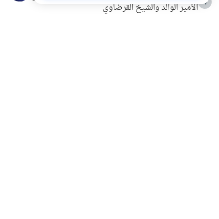
4
الأمير الوالد والشيخ القرضاوي
التربية الأسرية وبناء الاستقلال .. كيف ندعم أبناءنا دون
5
مصادرة حقهم في التجربة؟
خلافات زوجية في بيت النبوة
6
لَا إِلَهَ إِلَّا أَنْتَ سُبْحَانَكَ إِنِّي كُنْتُ مِنَ الظَّالِمِينَ
7
الهدي النبوي في التعامل مع حر الصيف
8
فضل الاستغفار
9
محاولة سرقة جابر بن حيان
10
اشترك في قائمتنا البريدية ليصلك كل جديد