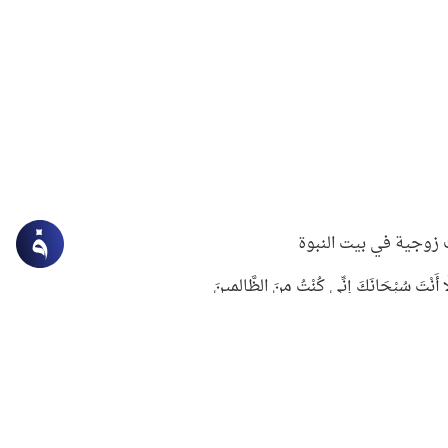
زوجية في بيت النبوة
ِلَّا أَنْتَ سُبْحَانَكَ إِنِّي كُنْتُ مِنَ الظَّالِمِينَ
لنبوي في التعامل مع حر الصيف
ستغفار
سرقة جابر بن حيان