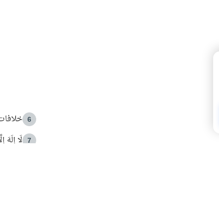
خلافات 
6
لَا إِلَهَ إ
7
الهدي ا
8
 الأمير الوالد والشيخ القرضاوي
فضل الا
9
ون مصادرة حقهم في التجربة؟
محاولة 
10