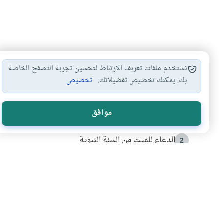
نستخدم ملفات تعريف الارتباط لتحسين تجربة التصفح الخاصة
بك. يمكنك تخصيص تفضيلاتك.
تخصيص
الأكثر قراءة
موافق
أدعية من السنة النبوية
1
الدعاء للميت من السنة النبوية
2
كيف ينفي النظم القرآني تحريف قصة أصحاب الفيل؟
3
شهادة للتاريخ.. المرواني يحكي قصة “إسلام أون لاين” مع
4
التربية الأسرية وبناء الاستقلال .. كيف ندعم أبناءنا د
5