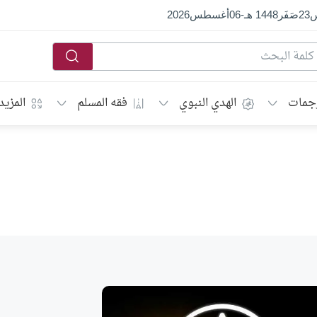
س
23
صَفَر
1448 هـ
-
06
أغسطس
2026
جمات
الهدي النبوي
فقه المسلم
المزيد