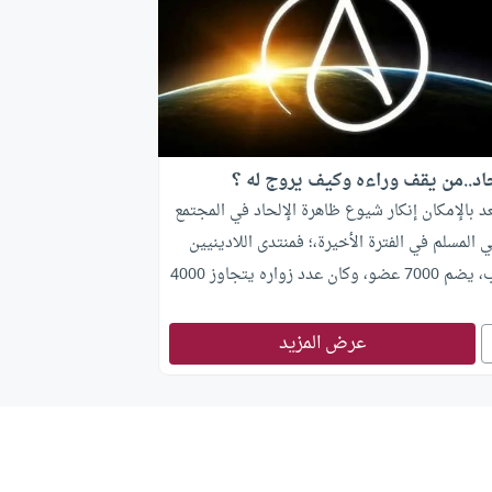
حاد..من يقف وراءه وكيف يروج له ؟
د بالإمكان إنكار شيوع ظاهرة الإلحاد في المجتمع
ي المسلم في الفترة الأخيرة،؛ فمنتدى اللادينيين
العرب، يضم 7000 عضو، وكان عدد زواره يتجاوز 4000
فى اليوم الواحد.. وعلى ( اليوتيوب) نجد عدة
 بعضها تجاوز حاجز المليون مشاهدة! بالإضافة
عرض المزيد
ئات الحسابات التى تضم عضوية قليلة بالمئات أو
رات. وموقع الحوار المتمدن يدخله