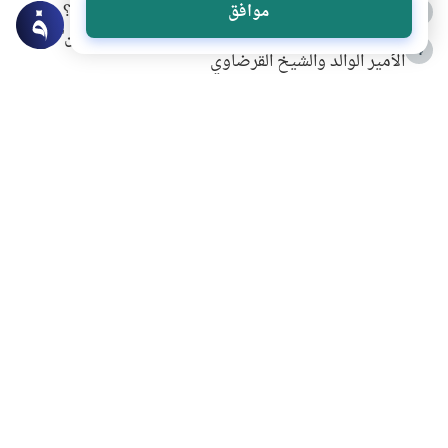
كيف ينفي النظم القرآني تحريف قصة أصحاب الفيل؟
موافق
3
شهادة للتاريخ.. المرواني يحكي قصة “إسلام أون لاين” مع
4
الأمير الوالد والشيخ القرضاوي
التربية الأسرية وبناء الاستقلال .. كيف ندعم أبناءنا دون
5
مصادرة حقهم في التجربة؟
خلافات زوجية في بيت النبوة
6
لَا إِلَهَ إِلَّا أَنْتَ سُبْحَانَكَ إِنِّي كُنْتُ مِنَ الظَّالِمِينَ
7
الهدي النبوي في التعامل مع حر الصيف
8
فضل الاستغفار
9
محاولة سرقة جابر بن حيان
10
اشترك في قائمتنا البريدية ليصلك كل جديد