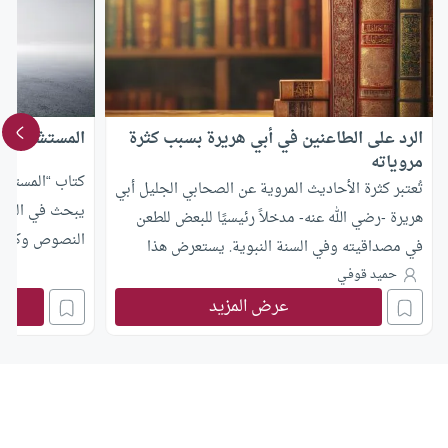
الرد على الطاعنين في أبي هريرة بسبب كثرة
المستشرقون و
مروياته
كتاب “المستشر
تُعتبر كثرة الأحاديث المروية عن الصحابي الجليل أبي
يبحث في العلا
هريرة -رضي الله عنه- مدخلاً رئيسيًا للبعض للطعن
النصوص وكيف 
في مصداقيته وفي السنة النبوية. يستعرض هذا
علم الكلام
المقال، بقلم أ.د. حميد قوفي، هذه الشبهة ويقدم ردًا
حميد قوفـي
عرض المزيد
علميًا ومنهجيًا يعتمد على العقل والواقع وأبجديات
علم الحديث.