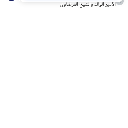
4
الأمير الوالد والشيخ القرضاوي
التربية الأسرية وبناء الاستقلال .. كيف ندعم أبناءنا دون
5
مصادرة حقهم في التجربة؟
خلافات زوجية في بيت النبوة
6
لَا إِلَهَ إِلَّا أَنْتَ سُبْحَانَكَ إِنِّي كُنْتُ مِنَ الظَّالِمِينَ
7
الهدي النبوي في التعامل مع حر الصيف
8
فضل الاستغفار
9
محاولة سرقة جابر بن حيان
10
اشترك في قائمتنا البريدية ليصلك كل جديد