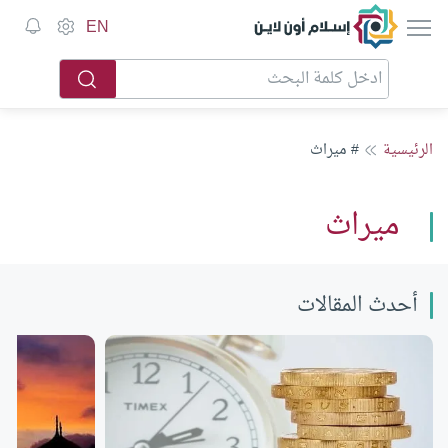
إسلام أون لاين
EN
الرئيسية
# ميراث
ميراث
أحدث المقالات