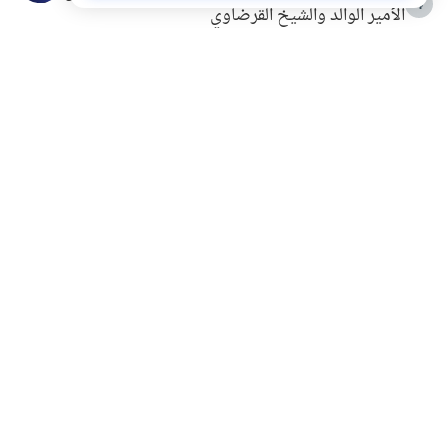
4
الأمير الوالد والشيخ القرضاوي
التربية الأسرية وبناء الاستقلال .. كيف ندعم أبناءنا دون
5
مصادرة حقهم في التجربة؟
خلافات زوجية في بيت النبوة
6
لَا إِلَهَ إِلَّا أَنْتَ سُبْحَانَكَ إِنِّي كُنْتُ مِنَ الظَّالِمِينَ
7
الهدي النبوي في التعامل مع حر الصيف
8
فضل الاستغفار
9
محاولة سرقة جابر بن حيان
10
اشترك في قائمتنا البريدية ليصلك كل جديد