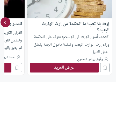
إرث بلا تعب! ما الحكمة من إرث الوارث
للتدبر والاعتبار 
البعيد؟
القرآن الكريم 
اكتشف أسرار الإرث في الإسلام! تعرف على الحكمة
وتضمن تقريراتٍ
وراء إرث الوارث البعيد وكيفية دخول الجنة بفضل
لم يعبر بالوصي
العمل القليل.
ومعلوم أن الوص
أحمد الريسو
رفيق يونس المصري
والحث عليه، وت
عرض المزيد
نظرنا وتأملنا ال
“وصى” ومشتقات