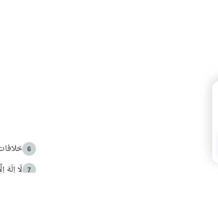
خلافات 
6
لَا إِلَهَ إ
7
الهدي ا
8
 الأمير الوالد والشيخ القرضاوي
فضل الا
9