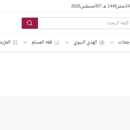
24
صَفَر
1448 هـ
-
07
أغسطس
2026
جمات
الهدي النبوي
فقه المسلم
المزيد