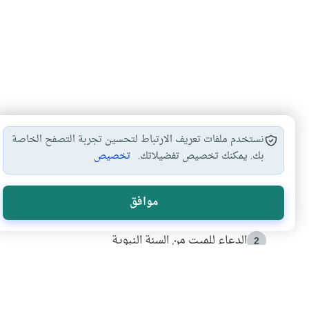
نستخدم ملفات تعريف الارتباط لتحسين تجربة التصفح الخاصة
بك. يمكنك تخصيص تفضيلاتك.
تخصيص
الأكثر قراءة
موافق
أدعية من السنة النبوية
1
الدعاء للميت من السنة النبوية
2
كيف ينفي النظم القرآني تحريف قصة أصحاب الفيل؟
3
شهادة للتاريخ.. المرواني يحكي قصة “إسلام أون لاين” مع
4