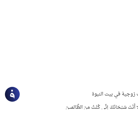
زوجية في بيت النبوة
ِلَّا أَنْتَ سُبْحَانَكَ إِنِّي كُنْتُ مِنَ الظَّالِمِينَ
لنبوي في التعامل مع حر الصيف
ستغفار