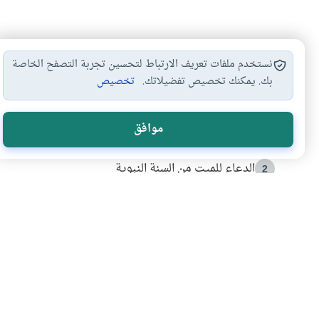
نستخدم ملفات تعريف الارتباط لتحسين تجربة التصفح الخاصة
بك. يمكنك تخصيص تفضيلاتك.
تخصيص
الأكثر قراءة
موافق
أدعية من السنة النبوية
1
الدعاء للميت من السنة النبوية
2
كيف ينفي النظم القرآني تحريف قصة أصحاب الفيل؟
3
شهادة للتاريخ.. المرواني يحكي قصة “إسلام أون لاين” مع
4
التربية الأسرية وبناء الاستقلال .. كيف ندعم أبناءنا د
5