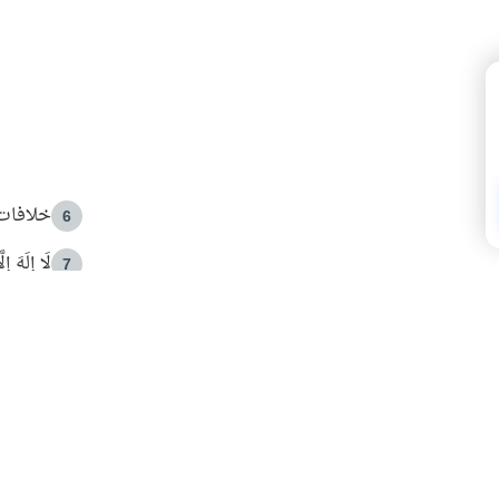
خلافات 
6
لَا إِلَهَ إ
7
الهدي ا
8
 الأمير الوالد والشيخ القرضاوي
فضل الا
9
ون مصادرة حقهم في التجربة؟
محاولة 
10