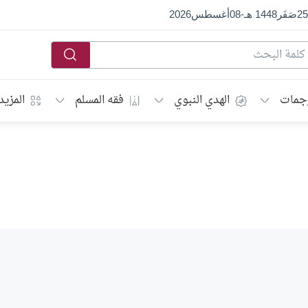
25
صَفَر
1448 هـ
-
08
أغسطس
2026
جمات
الهدي النبوي
فقه المسلم
المزيد