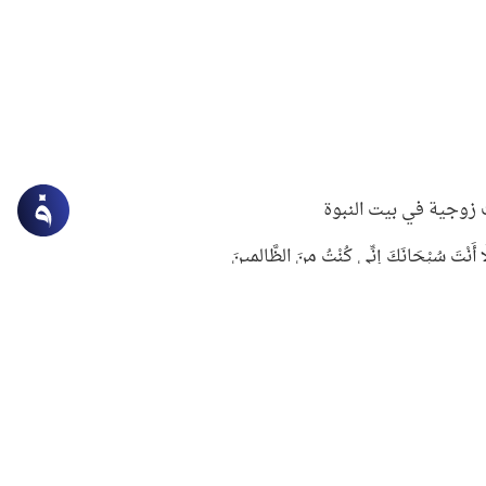
زوجية في بيت النبوة
ِلَّا أَنْتَ سُبْحَانَكَ إِنِّي كُنْتُ مِنَ الظَّالِمِينَ
لنبوي في التعامل مع حر الصيف
ستغفار
سرقة جابر بن حيان