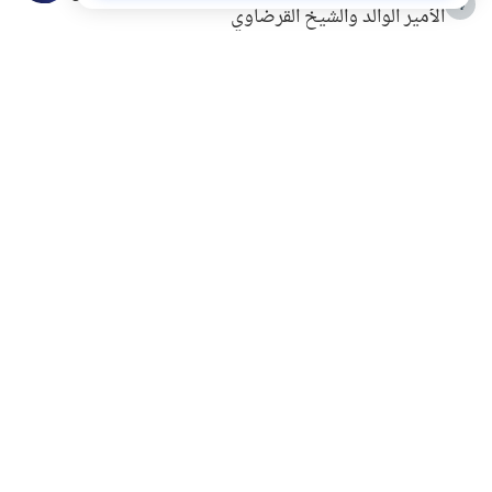
4
الأمير الوالد والشيخ القرضاوي
التربية الأسرية وبناء الاستقلال .. كيف ندعم أبناءنا دون
5
مصادرة حقهم في التجربة؟
خلافات زوجية في بيت النبوة
6
لَا إِلَهَ إِلَّا أَنْتَ سُبْحَانَكَ إِنِّي كُنْتُ مِنَ الظَّالِمِينَ
7
الهدي النبوي في التعامل مع حر الصيف
8
فضل الاستغفار
9
محاولة سرقة جابر بن حيان
10
اشترك في قائمتنا البريدية ليصلك كل جديد