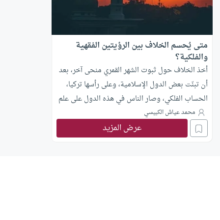
متى يُحسم الخلاف بين الرؤيتين الفقهية
والفلكية؟
أخذ الخلاف حول ثبوت الشهر القمري منحى آخر، بعد
أن تبنّت بعض الدول الإسلامية، وعلى رأسها تركيا،
الحساب الفلكي، وصار الناس في هذه الدول على علم
مسبق بأيام صومهم وفطرهم، ولم يعودوا يتحرّون
محمد عياش الكبيسي
عرض المزيد
الهلال، ولا ينتظرون البيان. وقد اتسعت ظاهرة الأخذ
بهذا التوجّه في كثير من المراكز الإسلامية ودور
الإفتاء في الغرب، وقد رأيت من