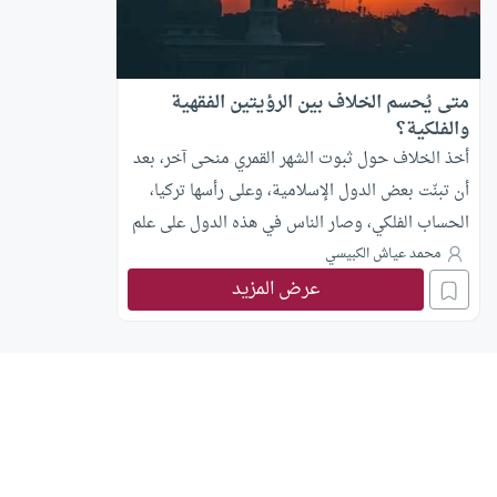
متى يُحسم الخلاف بين الرؤيتين الفقهية
والفلكية؟
أخذ الخلاف حول ثبوت الشهر القمري منحى آخر، بعد
أن تبنّت بعض الدول الإسلامية، وعلى رأسها تركيا،
الحساب الفلكي، وصار الناس في هذه الدول على علم
مسبق بأيام صومهم وفطرهم، ولم يعودوا يتحرّون
محمد عياش الكبيسي
عرض المزيد
الهلال، ولا ينتظرون البيان. وقد اتسعت ظاهرة الأخذ
بهذا التوجّه في كثير من المراكز الإسلامية ودور
الإفتاء في الغرب، وقد رأيت من