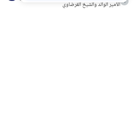
4
الأمير الوالد والشيخ القرضاوي
التربية الأسرية وبناء الاستقلال .. كيف ندعم أبناءنا دون
5
مصادرة حقهم في التجربة؟
خلافات زوجية في بيت النبوة
6
لَا إِلَهَ إِلَّا أَنْتَ سُبْحَانَكَ إِنِّي كُنْتُ مِنَ الظَّالِمِينَ
7
الهدي النبوي في التعامل مع حر الصيف
8
فضل الاستغفار
9
محاولة سرقة جابر بن حيان
10
اشترك في قائمتنا البريدية ليصلك كل جديد