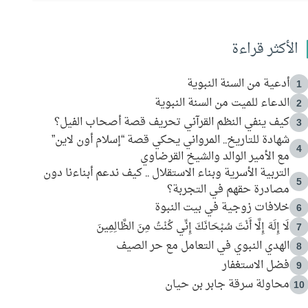
الأكثر قراءة
أدعية من السنة النبوية
1
الدعاء للميت من السنة النبوية
2
كيف ينفي النظم القرآني تحريف قصة أصحاب الفيل؟
3
شهادة للتاريخ.. المرواني يحكي قصة “إسلام أون لاين”
4
مع الأمير الوالد والشيخ القرضاوي
التربية الأسرية وبناء الاستقلال .. كيف ندعم أبناءنا دون
5
مصادرة حقهم في التجربة؟
خلافات زوجية في بيت النبوة
6
لَا إِلَهَ إِلَّا أَنْتَ سُبْحَانَكَ إِنِّي كُنْتُ مِنَ الظَّالِمِينَ
7
الهدي النبوي في التعامل مع حر الصيف
8
فضل الاستغفار
9
محاولة سرقة جابر بن حيان
10