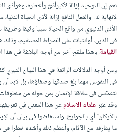
نعم إن التوحيد إزالة لأكبرأذىً وأخطره، وهوأذى ال
لانهاية له.. والعمل النافع إزالة لأذى الحياة الدني
الأذى الدنيوي من واقع الحياة سببا وثيقا وطريقا س
فى الدين، أوالثبات على الصراط المستقيم، وذلك ه
القيامة
. وهذا ملمَح آخر من أوجه البلاغة فى هذا 
ومن أوجه الدلالات الرائعة في هذا البيان النبوي كذل
فى النفوس مهما بلغ صدقها وصفاؤها، بل لابد أن ي
لتنعكس فى علاقة الإنسان بمن حوله من مخلوقات ربه 
وقد عبّر
علماء الاسلام
عن هذا المعنى فى تعريفهم ل
بالأركان” أي بالجوارح. واستفاضوا فى بيان أن الإي
ما يقارفه من الآثام، وأعظم ذلك وأشده خطرا فى م