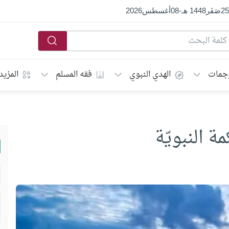
25
صَفَر
1448 هـ
-
08
أغسطس
2026
جمات
الهدي النبوي
فقه المسلم
المزيد
ة النبويّة