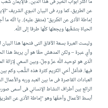
ما أكثر أبواب الخير فى هذا الدين.. فالإيمان شعب ك
عن الطريق، كما ورد فى البيان النبوي الشريف “الإيم
إماطة الأذى عن الطّريق” (متفق عليه).. يا الَله ما
الحياة بتشعُّبها ويجعلها كلّها طرقا إلى الله.
وليست العبرة بسعة الآفاق التى فتحها هذا البيان 
وأي عبرة – ولكن المدهش حقّا هو أن يربط هذا ال
الّذى هو توحيد الله عزّ وجلّ، وبين السعي لإزالة ال
فيها. فتأمّل أخي الكريم كثرة هذه الشُّعب وكم بين 
العبادات القاصرة فى ما بين العبد وربه والأعمال ال
الرائع بين أطراف النشاط الإنساني فى أسمى صوره 
أبسط الأعمال وأخفّها وهو “إماطة الأذى عن الطريق