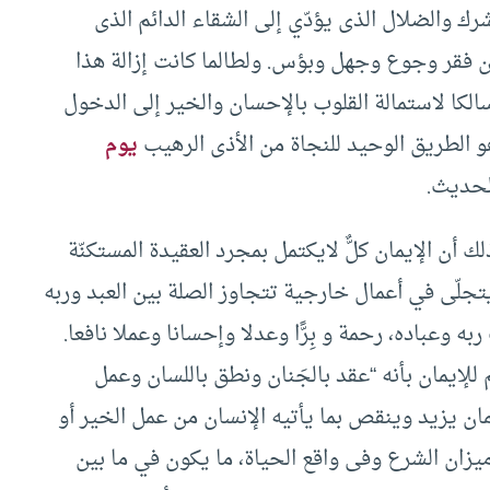
شرك والضلال الذى يؤدّي إلى الشقاء الدائم الذى
ا، من فقر وجوع وجهل وبؤس. ولطالما كانت إزالة هذا
الكا لاستمالة القلوب بالإحسان والخير إلى الدخول
و الطريق الوحيد للنجاة من الأذى الرهيب
يوم
الحديث.
ك أن الإيمان كلٌّ لايكتمل بمجرد العقيدة المستكنّة
تجلّى في أعمال خارجية تتجاوز الصلة بين العبد وربه
وعباده، رحمة و بِرًّا وعدلا وإحسانا وعملا نافعا.
لإيمان بأنه “عقد بالجَنان ونطق باللسان وعمل
مان يزيد وينقص بما يأتيه الإنسان من عمل الخير أو
يزان الشرع وفى واقع الحياة، ما يكون في ما بين