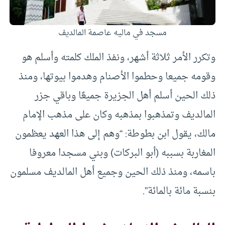
مسجد في ماليه عاصمة المالديف
وتكرر الأمر ثلاثة أشهر، ونفذ الملك كلمته وأسلم هو
وقومه جميعا وحطموا الأصنام وهدموا بيوتها، ومنذ
ذلك الحين أسلم أهل الجزيرة جميعًا وباقي جزر
المالديف وتمذهبوا بمذهبه وكان على مذهب الإمام
مالك، يقول ابن بطوطة: “وهم إلى هذا العهد يعظمون
المغاربة بسببه (أبو البركات) وبني مسجدا معروفا
باسمه، ومنذ ذلك الحين وجميع أهل المالديف مسلمون
بنسبة مائة بالمائة”.