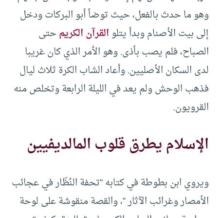
وهو ما حدث بالفعل، حيث توضأ أبو البركات ودخل
إلى بيت الأصنام وبدأ يتلو
القرآن الكريم
حتى
الصباح، فلم يصب بأذى. وهو الأمر الذي كان غريبا
لدى السكان الأصليين. وأعاد الشاب الكرة ثلاث ليال
فذهب الوحش ولم يعد في الليلة الرابعة وتخلص منه
القرويون.
الإسلام يطرق قلوب المالديفيين
ويروي ابن بطوطة في كتابه “تحفة النُظّار في عجائب
الأمصار وغرائب الآثار “، والقصة منقوشة على لوحة