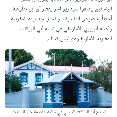
الباحثين وضعوا سيناريو آخر يعتبر أن ابن بطوطة
أخطأ بخصوص المالديف، وانحاز لجنسيته المغربية
وأصله البربري الأمازيغي في نسبه أبي البركات
للمغاربة الأمازيغ وهو ليس كذلك.
ضريح أبو البركات البربري في ماليه عاصمة جزر المالديف