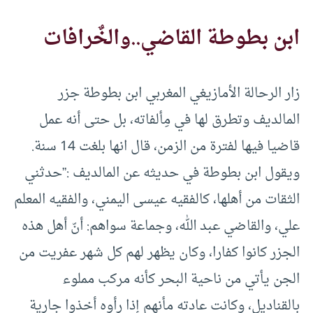
ابن بطوطة القاضي..والخٌرافات
زار الرحالة الأمازيغي المغربي ابن بطوطة جزر
المالديف وتطرق لها في مِألفاته، بل حتى أنه عمل
قاضيا فيها لفترة من الزمن، قال انها بلغت 14 سنة.
ويقول ابن بطوطة في حديثه عن المالديف :”حدثني
الثقات من أهلها، كالفقيه عيسى اليمني، والفقيه المعلم
علي، والقاضي عبد الله، وجماعة سواهم: أنّ أهل هذه
الجزر كانوا كفارا، وكان يظهر لهم كل شهر عفريت من
الجن يأتي من ناحية البحر كأنه مركب مملوء
بالقناديل، وكانت عادته مأنهم إذا رأوه أخذوا جارية