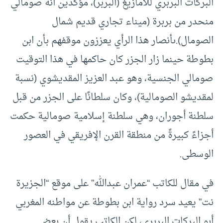
البركات البربري للأمازيغ (البربر)، مؤكدين أنه صومالي
منحدر من بربرة (ميناء تجاري قديم شمال
الصومال).ىأنصار هذا الرأي يعززون موقفهم بأن ابن
بطوطة حينما زار الجزر كان حاكمها في هذا التوقيت
صومالي الجنسية، وهو عبد العزيز المقديشوي (نسبة
لمقديشو الصومالية)، وكان سلطانًا على الجزر من قبل
سلطنة أجوران، وهي سلطنة إسلامية صومالية حكمت
أجزاءً كبيرةً من منطقة القرن الإفريقي في العصور
الوسطى.
في مقال للكاتب “عمران عبدالله” على موقع “الجزيرة
نت” يعيد سرد رواية ابن بطوطة عن مواطنه المغربي
أبو البركات البربري، لكن الكاتب يقول أن بعض