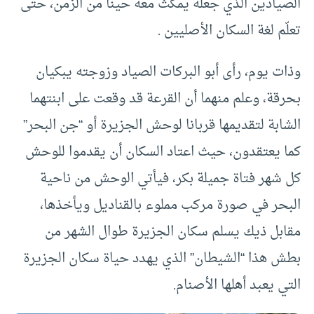
الصيادين الذي جعله يمكث معه حينا من الزمن، حتى
تعلّم لغة السكان الأصليين .
وذات يوم، رأى أبو البركات الصياد وزوجته يبكيان
بحرقة، وعلم منهما أن القرعة قد وقعت على ابنتهما
الشابة لتقديمها قربانا لوحش الجزيرة أو “جن البحر”
كما يعتقدون، حيث اعتاد السكان أن يقدموا للوحش
كل شهر فتاة جميلة بكر، فيأتي الوحش من ناحية
البحر في صورة مركب مملوء بالقناديل ويأخذها،
مقابل ذيك يسلم سكان الجزيرة طوال الشهر من
بطش هذا “الشيطان” الذي يهدد حياة سكان الجزيرة
التي يعبد أهلها الأصنام.