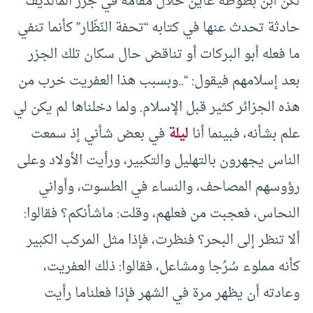
لكن ابن بطوطة عاين خلال مقامه في جزر المالديف
حادثة تحدث عنها في كتابه “تحفة النّظّار” كأنما تنفي
ما فعله أبو البركات أو تناقض حال سكان تلك الجزر
بعد إسلامهم فيقول: “..وبسبب هذا العفريت خرب من
هذه الجزائر كثير قبل الإسلام. ولما دخلناها لم يكن لي
علم بشأنه، فبينما أنا
ليلة
في بعض شأني إذ سمعت
الناس يجهرون بالتهليل والتكبير، ورأيت الأولاد وعلى
رؤوسهم المصاحف، والنساء في الطسوت، وأواني
النحاس، فعجبت من فعلهم، وقلت: ماشأنكم؟ فقالوا:
ألا تنظر إلى البحر؟ فنظرت، فإذا مثل المركب الكبير
كأنه مملوء سُرُجا ومشاعل، فقالوا: ذلك العفريت،
وعادته أن يظهر مرة في الشهر فإذا فعلناما رأيت