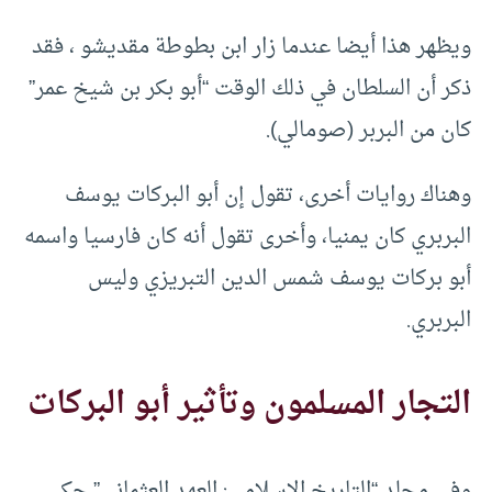
ويظهر هذا أيضا عندما زار ابن بطوطة مقديشو ، فقد
ذكر أن السلطان في ذلك الوقت “أبو بكر بن شيخ عمر”
كان من البربر (صومالي).
وهناك روايات أخرى، تقول إن أبو البركات يوسف
البربري كان يمنيا، وأخرى تقول أنه كان فارسيا واسمه
أبو بركات يوسف شمس الدين التبريزي وليس
البربري.
التجار المسلمون وتأثير أبو البركات
وفي مجلد “التاريخ الإسلامي: العهد العثماني” حكى