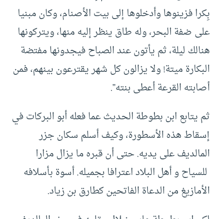
بِكرا فزينوها وأدخلوها إلى بيت الأصنام، وكان مبنيا
على ضفة البحر، وله طاق ينظر إليه منها، ويتركونها
هنالك ليلة، ثم يأتون عند الصباح فيجدونها مفتضة
البكارة ميتة! ولا يزالون كل شهر يقترعون بينهم، فمن
أصابته القرعة أعطى بنته”.
ثم يتابع ابن بطوطة الحديث عما فعله أبو البركات في
إسقاط هذه الأسطورة، وكيف أسلم سكان جزر
المالديف على يديه. حتى أن قبره ما يزال مزارا
للسياح و أهل البلاد اعترافا بجميله. أسوة بأسلافه
الأمازيغ من الدعاة الفاتحين كطارق بن زياد.