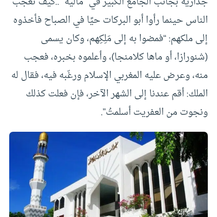
جدارية بجانب الجامع الكبير في “ماليه” ..كيف تعجب
الناس حينما رأوا أبو البركات حيًا في الصباح فأخذوه
إلى ملكهم: “فمضوا به إلى مَلِكِهم، وكان يسمى
(شنورازا، أو ماها كلامنجا)، وأعلموه بخبره، فعجب
منه، وعرض عليه المغربي الإسلام ورغّبه فيه، فقال له
الملك: أقم عندنا إلى الشهر الآخر، فإن فعلت كذلك
ونجوت من العفريت أسلمتُ”.