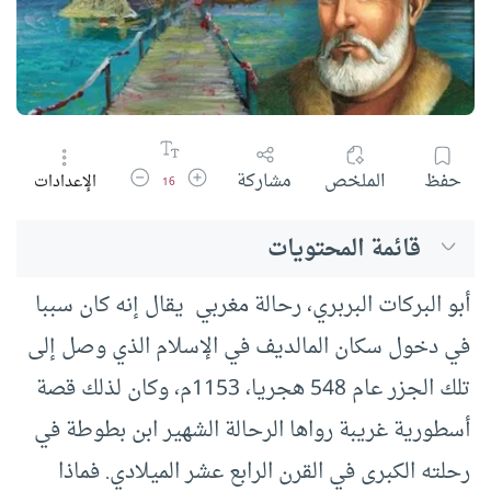
زيادة حجم الخط
تقليل حجم الخط
حفظ
الملخص
مشاركة
الإعدادات
16
قائمة المحتويات
أبو البركات البربري، رحالة مغربي يقال إنه كان سببا
في دخول سكان المالديف في الإسلام الذي وصل إلى
تلك الجزر عام 548 هجريا، 1153م، وكان لذلك قصة
أسطورية غريبة رواها الرحالة الشهير ابن بطوطة في
رحلته الكبرى في القرن الرابع عشر الميلادي. فماذا