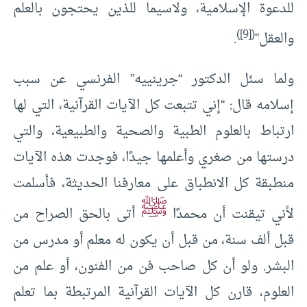
للدعوة الإسلامية، ولاسيما للذين يحتجون بالعلم
)
[9]
(
والعقل”
.
ولما سئل الدكتور “جرينييه” الفرنسي عن سبب
إسلامه قال: “إني تتبعت كل الآيات القرآنية، التي لها
ارتباط بالعلوم الطبية والصحية والطبيعية، والتي
درستها من صغري وأعلمها جيدًا، فوجدت هذه الآيات
منطبقة كل الانطباق على معارفنا الحديثة، فأسلمت
ﷺ
لأني تيقنت أن محمدًا
أتى بالحق الصراح من
قبل ألف سنة، من قبل أن يكون له معلم أو مدرس من
البشر. ولو أن كل صاحب فن من الفنون، أو علم من
العلوم، قارن كل الآيات القرآنية المرتبطة بما تعلم