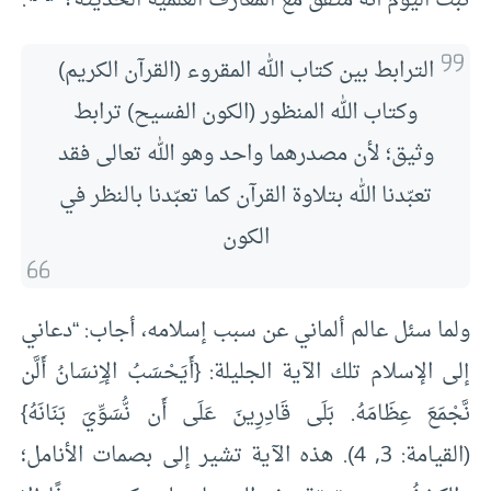
ثبت اليوم أنه متفق مع المعارف العلمية الحديثة؟”
.
الترابط بين كتاب الله المقروء (القرآن الكريم)
وكتاب الله المنظور (الكون الفسيح) ترابط
وثيق؛ لأن مصدرهما واحد وهو الله تعالى فقد
تعبّدنا الله بتلاوة القرآن كما تعبّدنا بالنظر في
الكون
ولما سئل عالم ألماني عن سبب إسلامه، أجاب: “دعاني
إلى الإسلام تلك الآية الجليلة: {أَيَحْسَبُ الإِنسَانُ أَلَّن
نَّجْمَعَ عِظَامَهُ. بَلَى قَادِرِينَ عَلَى أَن نُّسَوِّيَ بَنَانَهُ}
(القيامة: 3, 4). هذه الآية تشير إلى بصمات الأنامل؛