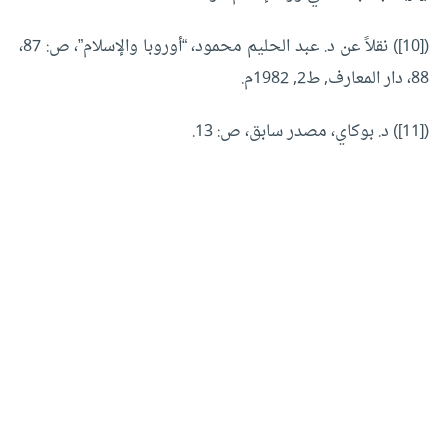
([10]) نقلاً عن د. عبد الحليم محمود، “أوروبا والإسلام”، ص: 87،
88، دار المعارف, ط2, 1982م.
([11]) د. بوكاي، مصدر سابق، ص: 13.