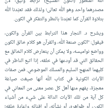
الله المنظور (الكون الفسيح) ترابط وثيق؛ لأن
مصدرهما واحد وهو الله تعالى؛ ولذلك فقد تعبّدنا الله
بتلاوة القرآن كما تعبّدنا بالنظر والتفكر في الكون.
ويشرح د. النجار هذا الترابط بين القرآن والكون،
فيقول: “الكون صنعة الله، والقرآن هو كلام خالق الكون
وواضع نواميسه، ولا يمكن أن يتعارض كلام الخالق مع
الحقائق التي قد أودعها في خلقه، إذا اتبع الناظر في
كليهما المنهج السليم والمسلك الموضوعي. فمن صفات
الآيات الكونية في كتاب الله أنها صيغت صياغة
معجزة، يفهم منها أهل كل عصر معنى من المعاني في
كل آية من تلك الآيات الدالة على شيء من أشياء
الكون، أو ظواهره، أو نشأته، أو إفنائه وإعادة خلقه؛