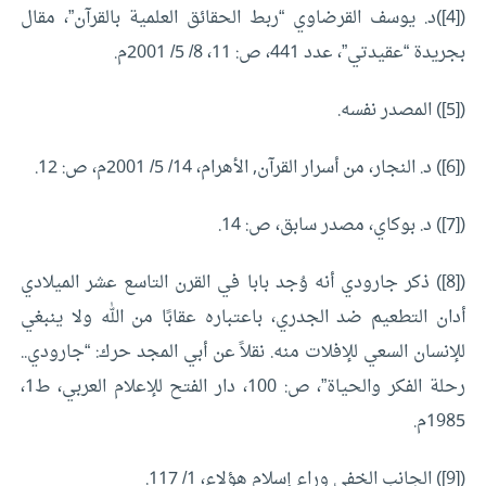
([4])د. يوسف القرضاوي “ربط الحقائق العلمية بالقرآن”، مقال
بجريدة “عقيدتي”، عدد 441، ص: 11، 8/ 5/ 2001م.
([5]) المصدر نفسه.
([6]) د. النجار، من أسرار القرآن, الأهرام، 14/ 5/ 2001م، ص: 12.
([7]) د. بوكاي، مصدر سابق، ص: 14.
([8]) ذكر جارودي أنه وُجد بابا في القرن التاسع عشر الميلادي
أدان التطعيم ضد الجدري، باعتباره عقابًا من الله ولا ينبغي
للإنسان السعي للإفلات منه. نقلاً عن أبي المجد حرك: “جارودي..
رحلة الفكر والحياة”، ص: 100، دار الفتح للإعلام العربي، ط1،
1985م.
([9]) الجانب الخفي وراء إسلام هؤلاء، 1/ 117.