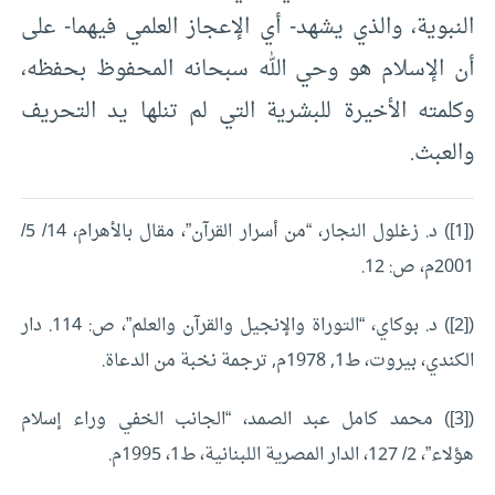
النبوية، والذي يشهد- أي الإعجاز العلمي فيهما- على
أن الإسلام هو وحي الله سبحانه المحفوظ بحفظه،
وكلمته الأخيرة للبشرية التي لم تنلها يد التحريف
والعبث.
([1]) د. زغلول النجار، “من أسرار القرآن”، مقال بالأهرام، 14/ 5/
2001م، ص: 12.
([2]) د. بوكاي، “التوراة والإنجيل والقرآن والعلم”، ص: 114. دار
الكندي، بيروت، ط1, 1978م, ترجمة نخبة من الدعاة.
([3]) محمد كامل عبد الصمد، “الجانب الخفي وراء إسلام
هؤلاء”، 2/ 127، الدار المصرية اللبنانية، ط1، 1995م.