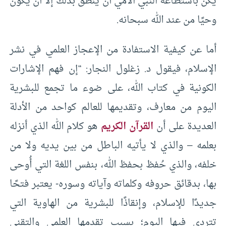
يكن باستطاعة النبي الأمي أن ينطق بذلك إلا أن يكون
وحيًا من عند الله سبحانه.
أما عن كيفية الاستفادة من الإعجاز العلمي في نشر
الإسلام، فيقول د. زغلول النجار: “إن فهم الإشارات
الكونية في كتاب الله، على ضوء ما تجمع للبشرية
اليوم من معارف، وتقديمها للعالم كواحد من الأدلة
العديدة على أن
القرآن الكريم
هو كلام الله الذي أنزله
بعلمه – والذي لا يأتيه الباطل من بين يديه ولا من
خلفه، والذي حُفظ بحفظ الله، بنفس اللغة التي أُوحى
بها، بدقائق حروفه وكلماته وآياته وسوره- يعتبر فتحًا
جديدًا للإسلام، وإنقاذًا للبشرية من الهاوية التي
تتردى فيها اليوم؛ بسبب تقدمها العلمي والتقني