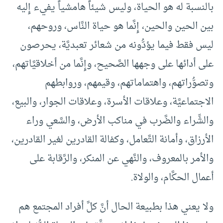
بالنسبة له هو الحياة، وليس شيئاً هامشياً يفيء إِليه
بين الحين والحين، إِنَّما هو حياة النَّاس، وروحهم،
ليس فقط فيما يؤدُّونه من شعائر تعبديَّة، يحرصون
على أدائها على وجهها الصَّحيح، وإِنَّما من أخلاقيَّاتهم،
وتصوُّراتهم، واهتماماتهم، وقيمهم، وروابطهم
الاجتماعيَّة، وعلاقات الأسرة، وعلاقات الجوار، والبيع،
والشِّراء والضَّرب في مناكب الأرض، والسَّعي وراء
الأرزاق، وأمانة التَّعامل، وكفالة القادرين لغير القادرين،
والأمر بالمعروف، والنَّهي عن المنكر، والرَّقابة على
أعمال الحكَّام، والولاة.
ولا يعني هذا بطبيعة الحال أنَّ كلَّ أفراد المجتمع هم