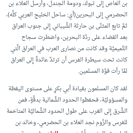
بن العاص إِلى تبوك، ودومة الجندل، وأرسل العلاء بن
الحضرمي إِلى البحرين(أي: ساحل الخليج العربي كلِّه)،
ثمَّ تابع المثنَّى بن حارثة الشَّيباني إِلى جنوب العراق
بعد القضاء على ردَّة البحرين، واضطرت سجاح
التَّميميَّة وقد كانت من نصارى العرب في العراق الَّتي
كانت تحت سيطرة الفرس أن ترتدَّ عائدةً إِلى العراق
لمَّا رأت قوَّة المسلمين.
لقد كان المسلمون بقيادة أبي بكرٍ على مستوى اليقظة
والمسؤوليَّة، فحفظوا الحدود الشَّمالية بدقَّةٍ، فمن
الشَّرق إِلى الغرب على طول الحدود الشَّماليَّة المتاخمة
للفرس والرُّوم نجد العلاء بن الحضرمي، وخالد بن