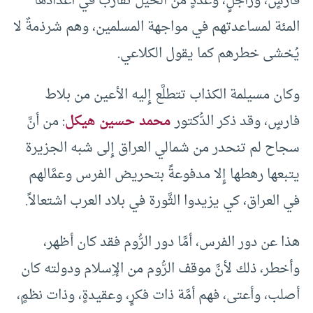
فارسٍ، وراجلٍ، وعددٍ من الخيل تقارب في أعدادها
المئة لمساعدتهم في مواجهة المسلمين، وهم شرذمةٌ لا
يُخشى خطرهم كما يقول الكلاعي.
وكان مسيلمة الكذاب تتطلَّع إِليه الأعين من بلاط
فارسٍ، وقد ذكر الدُّكتور
محمد حسين هيكل
: من أنَّ
سجاح لم تنحدر من شمالي العراق إِلى شبه الجزيرة
يتبعها رهطها إِلا مدفوعةً بتحريض الفرس وعمَّالهم
في العراق، كي يزيدوا الثَّورة في بلاد العرب اشتعالاً.
هذا عن دور الفرس، أمَّا دور الرُّوم فقد كان أظهر،
وأخطر، ذلك لأنَّ موقف الرُّوم من الإِسلام ودولته كان
أصلب، وأعتى، فهم أمَّة ذات فكرٍ، وعقيدةٍ، وذات نظمٍ،