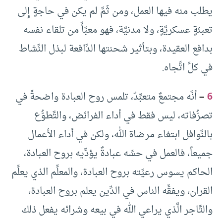
يطلب منه فيها العمل، ومن ثَمَّ لم يكن في حاجةٍ إِلى
تعبئةٍ عسكريَّةٍ، ولا مدنيَّة، فهو معبَّأٌ من تلقاء نفسه
بدافع العقيدة، وبتأثير شحنتها الدَّافعة لبذل النَّشاط
في كلِّ اتِّجاه.
6
–
أنَّه مجتمعٌ متعبِّدٌ، تلمس روح العبادة واضحةً في
تصرُّفاته، ليس فقط في أداء الفرائض، والتَّطوُّع
بالنَّوافل ابتغاء مرضاة الله، ولكن في أداء الأعمال
جميعاً، فالعمل في حسِّه عبادةٌ يؤدِّيه بروح العبادة،
الحاكم يسوس رعيَّته بروح العبادة، والمعلِّم الذي يعلِّم
القران، ويفقِّه الناس في الدِّين يعلم بروح العبادة،
والتَّاجر الَّذي يراعي الله في بيعه وشرائه يفعل ذلك