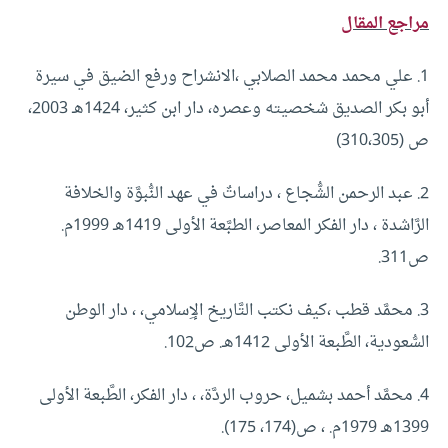
مراجع المقال
1. علي محمد محمد الصلابي ،الانشراح ورفع الضيق في سيرة
أبو بكر الصديق شخصيته وعصره، دار ابن كثير، 1424هـ 2003،
ص (310،305)
2. عبد الرحمن الشُّجاع ، دراساتٌ في عهد النُّبوَّة والخلافة
الرَّاشدة ، دار الفكر المعاصر، الطبَّعة الأولى 1419هـ 1999م.
ص311.
3. محمَّد قطب ،كيف نكتب التَّاريخ الإِسلامي، ، دار الوطن
السُّعودية، الطَّبعة الأولى 1412هـ. ص102.
4. محمَّد أحمد بشميل، حروب الردَّة، ، دار الفكر، الطَّبعة الأولى
1399هـ 1979م. ، ص(174، 175).