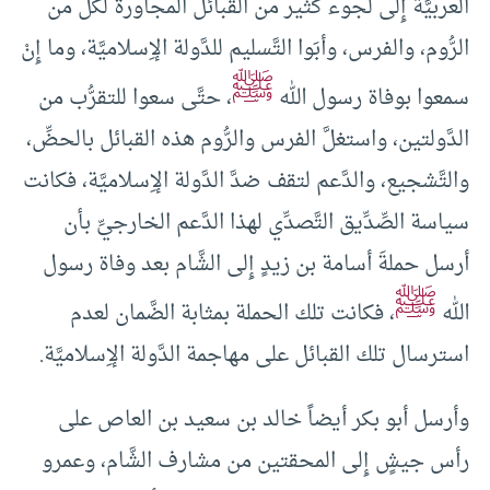
العربيَّة إِلى لجوء كثير من القبائل المجاورة لكلٍّ من
الرُّوم، والفرس، وأبَوا التَّسليم للدَّولة الإِسلاميَّة، وما إِنْ
ﷺ
سمعوا بوفاة رسول الله
، حتَّى سعوا للتقرُّب من
الدَّولتين، واستغلَّ الفرس والرُّوم هذه القبائل بالحضِّ،
والتَّشجيع، والدَّعم لتقف ضدَّ الدَّولة الإِسلاميَّة، فكانت
سياسة الصِّدِّيق التَّصدِّي لهذا الدَّعم الخارجيِّ بأن
أرسل حملةَ أسامة بن زيدٍ إِلى الشَّام بعد وفاة رسول
ﷺ
الله
، فكانت تلك الحملة بمثابة الضَّمان لعدم
استرسال تلك القبائل على مهاجمة الدَّولة الإِسلاميَّة.
وأرسل أبو بكر أيضاً خالد بن سعيد بن العاص على
رأس جيشٍ إِلى المحقتين من مشارف الشَّام، وعمرو