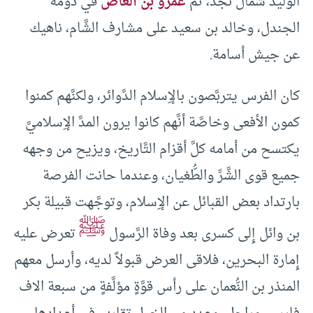
الوليد شمال نجد، ثُمَّ
عمرو بن العاص
في دومة
الجندل، وخالد بن سعيد على مشارف الشَّام، ناهيك
عن جيش أسامة.
كان الفرس يتربَّصون بالإِسلام الدَّوائر، ولكنَّهم كمنوا
كمون الأفعى وخاصَّة أنَّهم كانوا يرون المدَّ الإِسلاميَّ
يكتسح من أمامه كلَّ أقزام التَّاريخ، ويزيح من وجهه
جميع قوى الشَّرِّ والطُّغيان، وعندما حانت الفرصة
بارتداد بعض القبائل عن الإِسلام، وتوجَّهت قبيلة بكر
ﷺ
بن وائل إِلى كسرى بعد وفاة الرَّسول
تعرض عليه
إِمارة البحرين، فلاقى العرض قبولاً لديه، وأرسل معهم
المنذر بن النُّعمان على رأس قوَّةٍ مؤلَّفةٍ من سبعة الاف