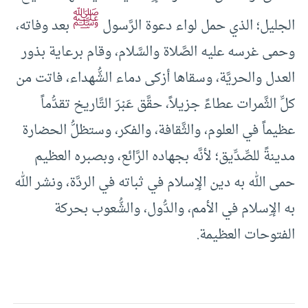
ﷺ
الجليل؛ الذي حمل لواء دعوة الرَّسول
بعد وفاته،
وحمى غرسه عليه الصَّلاة والسَّلام، وقام برعاية بذور
العدل والحريَّة، وسقاها أزكى دماء الشُّهداء، فاتت من
كلِّ الثَّمرات عطاءً جزيلاً، حقَّق عَبْرَ التَّاريخ تقدُّماً
عظيماً في العلوم، والثَّقافة، والفكر، وستظلُّ الحضارة
مدينةً للصِّدِّيق؛ لأنَّه بجهاده الرَّائع، وبصبره العظيم
حمى الله به دين الإِسلام في ثباته في الردَّة، ونشر الله
به الإِسلام في الأمم، والدُّول، والشُّعوب بحركة
الفتوحات العظيمة.