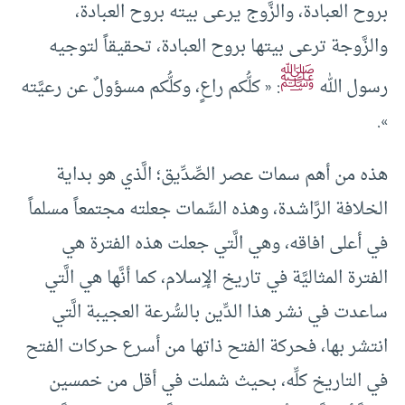
بروح العبادة، والزَّوج يرعى بيته بروح العبادة،
والزَّوجة ترعى بيتها بروح العبادة، تحقيقاً لتوجيه
ﷺ
رسول الله
: « كلُّكم راعٍ، وكلُّكم مسؤولٌ عن رعيَّته
».
هذه من أهم سمات عصر الصِّدِّيق؛ الَّذي هو بداية
الخلافة الرَّاشدة، وهذه السِّمات جعلته مجتمعاً مسلماً
في أعلى افاقه، وهي الَّتي جعلت هذه الفترة هي
الفترة المثاليَّة في تاريخ الإِسلام، كما أنَّها هي الَّتي
ساعدت في نشر هذا الدِّين بالسُّرعة العجيبة الَّتي
انتشر بها، فحركة الفتح ذاتها من أسرع حركات الفتح
في التاريخ كلِّه، بحيث شملت في أقل من خمسين