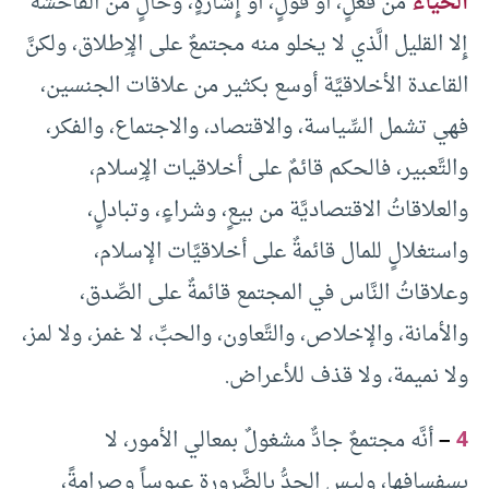
الحياء
من فعلٍ، أو قولٍ، أو إِشارةٍ، وخالٍ من الفاحشة
إِلا القليل الَّذي لا يخلو منه مجتمعٌ على الإِطلاق، ولكنَّ
القاعدة الأخلاقيَّة أوسع بكثير من علاقات الجنسين،
فهي تشمل السِّياسة، والاقتصاد، والاجتماع، والفكر،
والتَّعبير، فالحكم قائمٌ على أخلاقيات الإِسلام،
والعلاقاتُ الاقتصاديَّة من بيعٍ، وشراءٍ، وتبادلٍ،
واستغلالٍ للمال قائمةٌ على أخلاقيَّات الإسلام،
وعلاقاتُ النَّاس في المجتمع قائمةٌ على الصِّدق،
والأمانة، والإخلاص، والتَّعاون، والحبِّ، لا غمز، ولا لمز،
ولا نميمة، ولا قذف للأعراض.
4
–
أنَّه مجتمعٌ جادٌّ مشغولٌ بمعالي الأمور، لا
بسفسافها، وليس الجدُّ بالضَّرورة عبوساً وصرامةً،