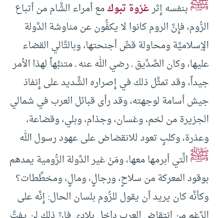
ﷺ
بنفسه إِثر
غزوة تبوك
مع أمراء الشَّام من أتباع
الرُّوم، فإِنَّ الروم كانوا لا يكفُّون عن مناوشة الدَّولة
الإِسلاميَّة ومحاولة قصِّ أجنحتها، وبالتَّالي القضاء
عليها، وكان الصِّدِّيق ـ رضي الله عنه ـ متنبِّهاً لهذا الأمر
جيداً، وقد تمثَّل ذلك في إِصراره الشَّديد على إِنفاذ
جيش أسامة لوجهته، وقد رأى قبائل العرب في شمالي
الجزيرة من لخم، وغسان، وجذام، وبلي، وقضاعة،
وعذرة، وكلبٍ تعود للانقضاض على عهود رسول الله
ﷺ
الَّتي أبرمها معها، ومَنْ غير الدَّولة الرُّومية يمدهم
بوقود المعركة من سلاحٍ، ورجالٍ، ومالٍ، ومخطَّطات؟
وكأنَّه كان يريد أن يقول للرُّوم بلسان الحال: إِنَّه على
الرَّغم من انتقاض العرب داخل بلادي فإِنَّ ذلك لن يفتَّ