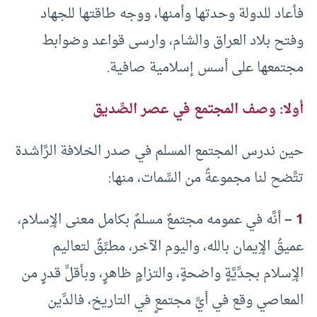
فأعاد للدولة وحدتها وأمنها، ووجه طاقتها للجهاد
وفتح بلاد العراق والشام، وارسى قواعد وضوابط
مجتمعها على أسس إسلامية صافية.
أولا: وصف المجتمع في عصر الصِّديق
حين ندرس المجتمع المسلم في صدر الخلافة الرَّاشدة
تتَّضح لنا مجموعةٌ من السِّمات، منها:
1
–
أنَّه في عمومه مجتمعٌ مسلمٌ بكامل معنى الإِسلام،
عميقُ الإِيمان بالله، واليوم الآخر، مطبِّقٌ لتعاليم
الإِسلام بجدِّيَّةٍ واضحةٍ، والتزامٍ ظاهرٍ، وبأقلِّ قدرٍ من
المعاصي وقع في أيِّ مجتمعٍ في التاريخ، فالدِّين