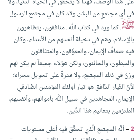
على هذا الوصف، فهذا لا يتحقَّق في الحياة الدُّنيا، ولا
في أي مجتمعٍ من البشر. وقد كان في مجتمع الرسول
ﷺ
ـ كما ورد في كتاب الله ـ منافقون، يتظاهرون
بالإِسلام، وهم في دخيلة أنفسهم من الأعداء، وكان
فيه ضعافُ الإِيمان، والمعوِّقون، والمتثاقلون
والمبطون، والخائنون، ولكن هؤلاء جميعاً لم يكن لهم
وزنٌ في ذلك المجتمع، ولا قدرةٌ على تحويل مجراه؛
لأنَّ التَّيار الدَّافق هو تيار أولئك المؤمنين الصَّادقي
الإِيمان، المجاهدين في سبيل الله بأموالهم، وأنفسهم،
الملتزمين بتعاليم هذا الدِّين.
2
–
أنَّه المجتمع الَّذي تحقَّق فيه أعلى مستويات