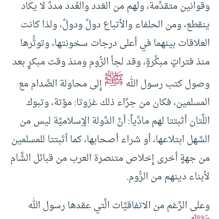
وقوانين متقدِّمة، ولهم من العَدد والعُدد مددٌ لا يكاد
ينقطع، ومن الحلفاء والأتباع دولٌ ودولٌ، ولذا كانت
العلاقات بينهما في أعلى درجات سخونتها، وتوتُّرها
منذ فتراتٍ مبكِّرةٍ، وقد لجأ الرُّوم ومنذ وقت مبكرٍ بعد
ﷺ
وصول كتب رسول الله
إِلى محاولة الصِّدام مع
المسلمين، فكان من جرَّاء ذلك غزوتا: مؤتة، وتبوك
اللَّتان أثبتتا لهم مادِّياً: أنَّ الدَّولة الإِسلاميَّة ليس من
السَّهل ابتلاعها، أو شراء أصحابها، كما أثبتتا للمسلمين
من جهةٍ أخرى إِخلاص متنصرة العرب من قبائل الشَّام
لأبناء دينهم من الرُّوم.
وعلى الرَّغم من الاتفاقيَّات الَّتي عقدها رسول الله