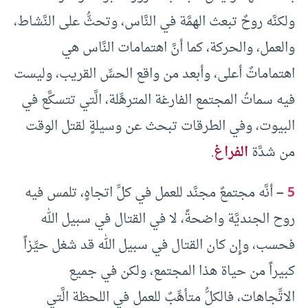
ولكنَّه روحٌ تبعث الهمَّة في النَّاس، وتحثُّ على النَّشاط،
والعمل، والحركة، كما أنَّ اهتمامات النَّاس هي
اهتماماتٌ أعلى، وأبعد من واقع الحسِّ القريب، وليست
فيه سماتُ المجتمع الفارغة المترهِّلة، الَّتي تتسكَّع في
البيوت، وفي الطرقات تبحث عن وسيلةٍ لقتل الوقت
من شدَّة
الفراغ
.
5
–
أنَّه مجتمعٌ مجنَّد للعمل في كلِّ اتجاهٍ، تلمس فيه
روح الجنديَّة واضحةً، لا في القتال في سبيل الله
فحسب، وإِن كان القتال في سبيل الله قد شغل حيِّزاً
كبيراً من حياة هذا المجتمع، ولكن في جميع
الاتِّجاهات، فالكلُّ متأهِّبٌ للعمل في اللحظة الَّتي