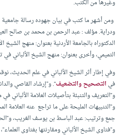
وغيرها من الكتب.
ومن أشهر ما كتب في بيان جهوده رسالة جامعية بع
ودراية. مؤلف : عبد الرحمن بن محمد بن صالح العي
الدكتوراه بالجامعة الأردنية بعنوان: منهج الشيخ ا
التميمي، وأخرى بعنوان: منهج الشيخ الألباني في تع
وفي إطار أثر الشيخ الألباني في علم الحديث، نوقش
في
التصحيح والتضعيف
“. و”إرشاد القاصي والدا
و”التعريف والتنبئة بتأصيلات العلامة الألباني في 
و”التنبيهات المليحة على ما تراجع عنه العلامة ال
جمع وترتيب: عبد الباسط بن يوسف الغريب، و”الحاو
و”فتاوى الشيخ الألباني ومقارنتها بفتاوى العلماء”، و