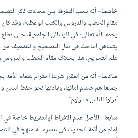
خامسا
– أنه يجب التفرقة بين مجالات ذكر التصحي
مقام الخطب والدروس والكتب الوعظية، وقد كان أسا
رحمه الله تعالى- في الرسائل الجامعية، حتى نطلع
يتساهل الباحث في نقل التصحيح والتضعيف من خلا
علم التخريج، هذا بخلاف مقام الخطب والدروس وا
سادسا
– أنه من المقرر شرعا احترام علماء الأمة 
جميعا هم صمام أمانها، وقادتها نحو حفظ الدين وص
أنزلوا الناس منازلهم”.
سابعا
– الأصل عدم الإفراط أوالتفريط خاصة في ال
إمام من أئمة الحديث في عصره، له منهج في التص