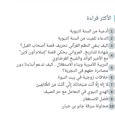
الأكثر قراءة
أدعية من السنة النبوية
1
الدعاء للميت من السنة النبوية
2
كيف ينفي النظم القرآني تحريف قصة أصحاب الفيل؟
3
شهادة للتاريخ.. المرواني يحكي قصة “إسلام أون لاين”
4
مع الأمير الوالد والشيخ القرضاوي
التربية الأسرية وبناء الاستقلال .. كيف ندعم أبناءنا دون
5
مصادرة حقهم في التجربة؟
خلافات زوجية في بيت النبوة
6
لَا إِلَهَ إِلَّا أَنْتَ سُبْحَانَكَ إِنِّي كُنْتُ مِنَ الظَّالِمِينَ
7
الهدي النبوي في التعامل مع حر الصيف
8
فضل الاستغفار
9
محاولة سرقة جابر بن حيان
10