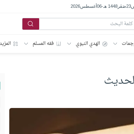
س
23
صَفَر
1448 هـ
-
06
أغسطس
2026
جمات
الهدي النبوي
فقه المسلم
المزيد
الحديث