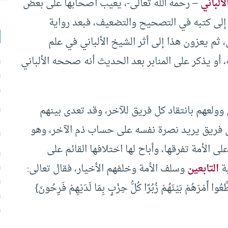
لألباني
– رحمه الله تعالى-، يعيب أصحابها على بعض
إلى كتبه في التصحيح والتضعيف، فبعد رواية
 ثم يعزون هذا إلى أثر الشيخ الألباني في علم
و يذكر على المنابر بعد الحديث أنه صححه الألباني
لعهم بانتقاد كل فريق للآخر، وقد تعدى بينهم
ل فريق يريد نصرة نفسه على حساب ذم الآخر، وهو
لأمة تفرقها، وأباح لها اختلافها القائم على
بة
التابعين
وسلف الأمة وخلفهم الأخيار، فقال تعالى:
قَطَّعُوا أَمْرَهُمْ بَيْنَهُمْ زُبُرًا كُلُّ حِزْبٍ بِمَا لَدَيْهِمْ فَرِحُونَ}