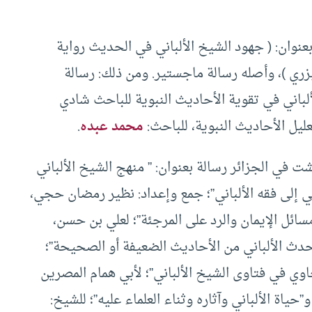
نوان: ( جهود الشيخ الألباني في الحديث رواية
زري )، وأصله رسالة ماجستير. ومن ذلك: رسالة
لألباني في تقوية الأحاديث النبوية للباحث شادي
ليل الأحاديث النبوية، للباحث:
محمد عبده
.
ت في الجزائر رسالة بعنوان: ” منهج الشيخ الألباني
ني إلى فقه الألباني”؛ جمع وإعداد: نظير رمضان حجي،
مسائل الإيمان والرد على المرجئة”؛ لعلي بن حسن،
محدث الألباني من الأحاديث الضعيفة أو الصحيحة”؛
ي في فتاوى الشيخ الألباني”؛ لأبي همام المصرين
”حياة الألباني وآثاره وثناء العلماء عليه”؛ للشيخ: