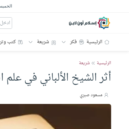
الخمي
إسلام أون لاين
الرئيسية
فكر
شريعة
كتب وتر
الرئيسية
شريعة
أثر الشيخ الألباني في علم 
مسعود صبري