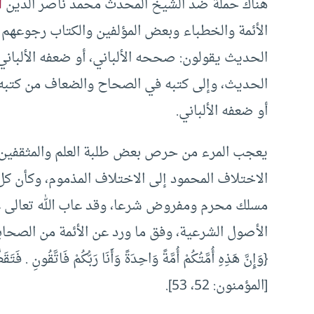
هناك حملة ضد الشيخ المحدث محمد ناصر الدين
ا
الأئمة والخطباء وبعض المؤلفين والكتاب رجوعهم 
الحديث يقولون: صححه الألباني، أو ضعفه الألباني،
الحديث، وإلى كتبه في الصحاح والضعاف من كتبه، أ
أو ضعفه الألباني.
يعجب المرء من حرص بعض طلبة العلم والمثقفين وو
الاختلاف المحمود إلى الاختلاف المذموم، وكأن ك
مسلك محرم ومفروض شرعا، وقد عاب الله تعالى على ا
الأصول الشرعية، وفق ما ورد عن الأئمة من الصحا
{وَإِنَّ هَذِهِ أُمَّتُكُمْ أُمَّةً وَاحِدَةً وَأَنَا رَبُّكُمْ فَاتَّقُونِ . فَتَ
[المؤمنون: 52، 53].