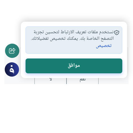
الطفل
حقوق الأطفال
اليوم العالمي للطفولة
#
#
#
نستخدم ملفات تعريف الارتباط لتحسين تجربة
التصفح الخاصة بك. يمكنك تخصيص تفضيلاتك.
تخصيص
هل انتفعت بهذا المحتوى؟
موافق
نعم
لا
عن الكاتب
محمد صديق
لديه 15 مقالة