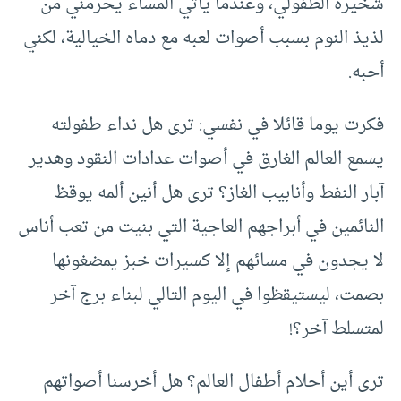
شخيره الطفولي، وعندما يأتي المساء يحرمني من
لذيذ النوم بسبب أصوات لعبه مع دماه الخيالية، لكني
أحبه.
فكرت يوما قائلا في نفسي: ترى هل نداء طفولته
يسمع العالم الغارق في أصوات عدادات النقود وهدير
آبار النفط وأنابيب الغاز؟ ترى هل أنين ألمه يوقظ
النائمين في أبراجهم العاجية التي بنيت من تعب أناس
لا يجدون في مسائهم إلا كسيرات خبز يمضغونها
بصمت، ليستيقظوا في اليوم التالي لبناء برج آخر
لمتسلط آخر؟!
ترى أين أحلام أطفال العالم؟ هل أخرسنا أصواتهم