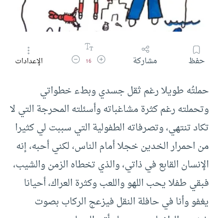
زيادة حجم الخط
تقليل حجم الخط
حفظ
مشاركة
الإعدادات
16
حملتُه طويلا رغم ثقل جسدي وبطء خطواتي
وتحملته رغم كثرة مشاغباته وأسئلته المحرجة التي لا
تكاد تنتهي، وتصرفاته الطفولية التي سببت لي كثيرا
من احمرار الخدين خجلا أمام الناس، لكني أحبه، إنه
الإنسان القابع في ذاتي، والذي تخطاه الزمن والشيب،
فبقي طفلا يحب اللهو واللعب وكثرة العراك، أحيانا
يغفو وأنا في حافلة النقل فيزعج الركاب بصوت