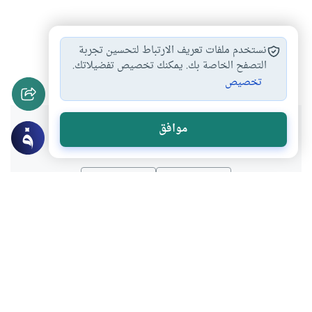
الاقتصاد العالمي
فيروس كورونا
#
#
نستخدم ملفات تعريف الارتباط لتحسين تجربة
فيروس كورونا كوفيد-19
وباء كورونا
التصفح الخاصة بك. يمكنك تخصيص تفضيلاتك.
#
#
تخصيص
هل انتفعت بهذا المحتوى؟
موافق
نعم
لا
عن الكاتب
السنوسي محمد السنوسي
لديه 341 مقالة