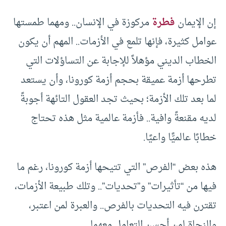
إن الإيمان
فطرة
مركوزة في الإنسان.. ومهما طمستها
عوامل كثيرة، فإنها تلمع في الأزمات.. المهم أن يكون
الخطاب الديني مؤهلاً للإجابة عن التساؤلات التي
تطرحها أزمة عميقة بحجم أزمة كورونا، وأن يستعد
لما بعد تلك الأزمة؛ بحيث تجد العقول التائهة أجوبةً
لديه مقنعةً وافية.. فأزمة عالمية مثل هذه تحتاج
خطابًا عالميًّا واعيًا.
هذه بعض “الفرص” التي تتيحها أزمة كورونا، رغم ما
فيها من “تأثيرات” و”تحديات”.. وتلك طبيعة الأزمات،
تقترن فيه التحديات بالفرص.. والعبرة لمن اعتبر،
والنجاة لمن أحسن التعامل معهما.