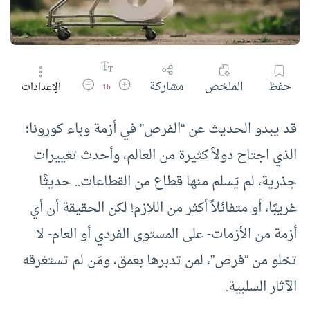
زيادة حجم الخط
تقليل حجم الخط
حفظ
الملخص
مشاركة
الإعدادات
16
قد يبدو الحديث عن “الفرص” في أزمة وباء كورونا؛
الذي اجتاح دولاً كثيرة من العالم، وأحدث تغييرات
جذرية، لم يَسلم منها قطاع من القطاعات.. حديثًا
غريبًا، أو متفائلاً أكثر من اللازم! لكن الحقيقة أن أي
أزمة من الأزمات- على المستوى الفردي أو العام- لا
تخلو من “فرص”، لمن تدبرها بعمق، ومَن لم تستغرقه
الآثار السلبية.