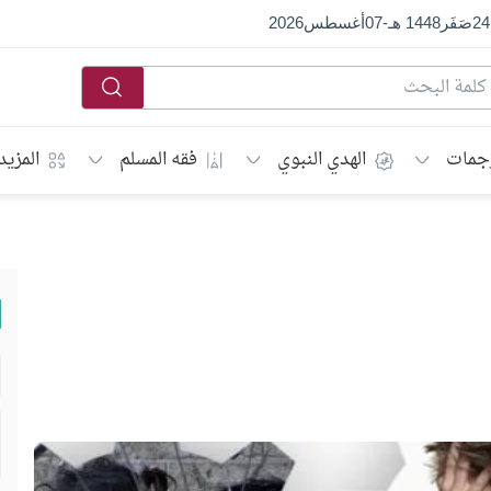
24
صَفَر
1448 هـ
-
07
أغسطس
2026
جمات
الهدي النبوي
فقه المسلم
المزيد