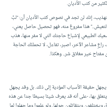
كثير من كتب الأديان.
تهذيب، إنك لن تجد في نصوص كتب الأديان أن: “لبِّ
ا لتعيش..” هذا مفروغ منه، فهو تحصيل حاصل يعني،
عيك الطبيعي لإشباع حاجتك التي لا مفر منها، هذب
راعِ مشاعر الآخر، اصبر، تفاءل، لا تحملنّك الحاجة
ن مفتاح خير مغلاق شر.. وهكذا.
، يجهل حقيقة الأسباب المؤدية إلى ذلك. بل وقد يجهل
تعلق بها، -على أنه قد يعرف شيئا بسيطا جدا عن هذه
 ويختلفون ويتقاتلون حولها. ولو علموا وما جهلوا لما