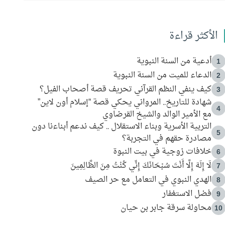
الأكثر قراءة
أدعية من السنة النبوية
1
الدعاء للميت من السنة النبوية
2
كيف ينفي النظم القرآني تحريف قصة أصحاب الفيل؟
3
شهادة للتاريخ.. المرواني يحكي قصة “إسلام أون لاين”
4
مع الأمير الوالد والشيخ القرضاوي
التربية الأسرية وبناء الاستقلال .. كيف ندعم أبناءنا دون
5
مصادرة حقهم في التجربة؟
خلافات زوجية في بيت النبوة
6
لَا إِلَهَ إِلَّا أَنْتَ سُبْحَانَكَ إِنِّي كُنْتُ مِنَ الظَّالِمِينَ
7
الهدي النبوي في التعامل مع حر الصيف
8
فضل الاستغفار
9
محاولة سرقة جابر بن حيان
10