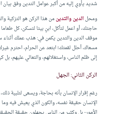
شديد يأوي إليه من أكبر عوامل التدين وفق بيان ال
ومحل
الدين والتدين
من هذا الركن هو التزكية وال
حاجتك، أو اعمل لتأكل، ابنِ بيتا لتسكن، كل طعام
موقف الدين والتدين يكمن في: هذب عملك أثناء س
مسعاك، أحلل لقمتك؛ ابتعد عن الحرام، احترم غيرك، 
إلى ظلم الناس، واستغلالهم، والتعالي عليهم، بل ك
الركن الثاني: الجهل
رغم إقرار الإنسان بأنه بحاجة، ويسعى لتلبية ذلك
الإنسان حقيقة نفسه، والكون الذي يعيش فيه وما ي
الأمور- بل وكثير من الناس يجهلون حقيقة الحقيقة،