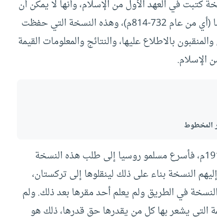
ة كتبت في العهد الأول من الإسلام، وأنها لا يمكن أن
تكون قد كتبت بعد القرن الثاني من الهجرة بحال ما (أي من عام 732-814م)، وهذه النسخة التي حفظت
منقبون بالاطلاع عليها، والنتائج والمعلومات القيمة
 الإسلام.
ر المخطوط
وقد حدث لسوء الحظ أن قامت الثورة في سنة 1917م، فأسرع مسلمو روسيا إلى طلب هذه النسخة
يهم النسخة بناء على ذلك لينقلوها إلى تركستان،
لنسخة في الطريق ولم يعلم أحد مقرها بعد ذلك. ولم
ة التي يشعر بها كل من يقدرها حق قدرها، ذلك هو