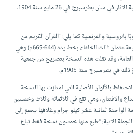
التعزي بالنسخة المأخوذة عنها بوساطة رجال جمعية الآثار في سان بطرسبرج في 26 مايو سنة 1904،
 بالروسية والفرنسية كما يلي: “القرآن الكريم من
سمرقند، نقلت عن النسخة الأصلية التي كتبها الخليفة عثمان ثالث الخلفاء بخط يده (644-665م) وهي
العامة، وقد نقلت هذه النسخة بتصريح من جمعية
لك في بطرسبرج سنة 1905م.
احتفاظ بالألوان الأصلية التي امتازت بها النسخة
داع والافتنان، وهي تقع في ثلاثمائة وثلاث وخمسين
نتيمتر) وزنة النسخة الواحدة ثمانية عشر كيلو جرام وغلافها يجمع إلى
الجملة الآتية: “طبع منها خمسون نسخة فقط تباع