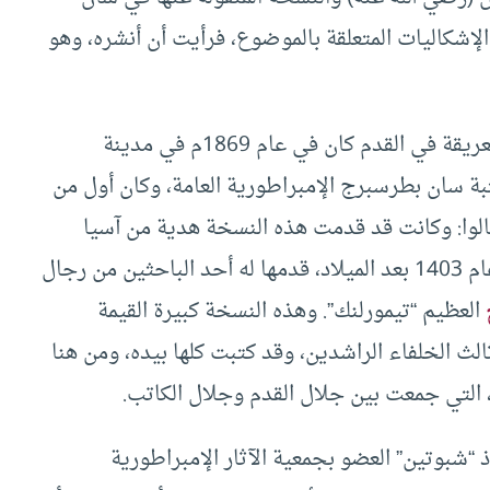
لإشكاليات المتعلقة بالموضوع، فرأيت أن أنشره، وهو
أول ما اهتدى الباحثون إلى نسخة القرآن الثمينة العريقة في القدم كان في عام 1869م في مدينة
 سان بطرسبرج الإمبراطورية العامة، وكان أول من
الوا: وكانت قد قدمت هذه النسخة هدية من آسيا
الصغرى إلى “كوجا” التركستاني الشهير، الذي ولد عام 1403 بعد الميلاد، قدمها له أحد الباحثين من رجال
العظيم “تيمورلنك”. وهذه النسخة كبيرة القيمة
لث الخلفاء الراشدين، وقد كتبت كلها بيده، ومن هنا
، التي جمعت بين جلال القدم وجلال الكاتب.
ذ “شبوتين” العضو بجمعية الآثار الإمبراطورية