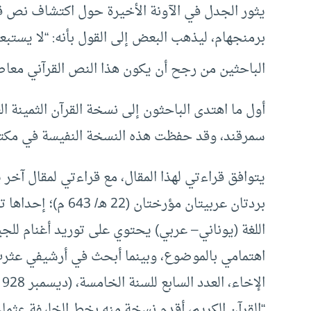
يثور الجدل في الآونة الأخيرة حول اكتشاف نص 
برمنجهام، ليذهب البعض إلى القول بأنه: “لا يستب
الباحثين من رجح أن يكون هذا النص القرآني معاص
سمرقند، وقد حفظت هذه النسخة النفيسة في مكتبة
يتوافق قراءتي لهذا المقال، مع قراءتي لمقال آخر ي
بردتان عربيتان مؤرخ
اهتمامي بالموضوع، وبينما أبحث في أرشيفي عث
“القرآن الكريم، أقدم نسخة منه بخط الخليفة عثما