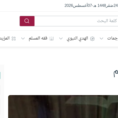
24
صَفَر
1448 هـ
-
07
أغسطس
2026
جمات
الهدي النبوي
فقه المسلم
المزيد
م