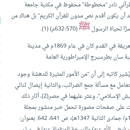
قرآني نادر “مخطوطة” محفوظ في مكتبة جامعة
عد أن يكون أقدم نص مدون للقرآن الكريم” بل هناك من
ﷺ
رًا لحياة الرسول
(570-632م) (1).
أول ما اهتدى الباحثون إلى نسخة القرآن الثمينة العريقة في القدم كان في عام 1869م في مدينة
 سان بطرسبرج الإمبراطورية العامة
ُشير كاتبه إلى أن “من الأمور المثيرة للدهشة وجود
تان (22 هـ/ 643 م)؛ إحداها تتعامل مع مسألة جمع الضرائب، والثانية إيصال ثنائي
اللغة (يوناني– عربي) يحتوي على توريد أغنام للجيش الإسلامي”، وعثر عليهما في مصر(2)، أثار ذلك
رت على صفحات مصورة تحمل خبر منشور بمجلة
الإخاء، العدد السابع للسنة الخامسة، (ديسمبر 1928م/ جمادى الثانية 1347هـ)، ص 641، 642. بعنوان:
ن (رضي الله عنه) والنسخة المنقولة عنها في سان