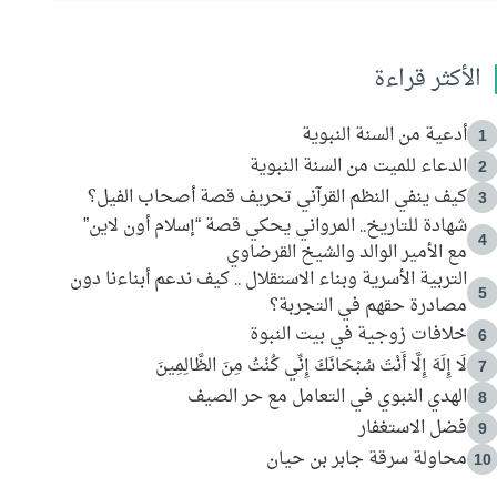
الأكثر قراءة
أدعية من السنة النبوية
1
الدعاء للميت من السنة النبوية
2
كيف ينفي النظم القرآني تحريف قصة أصحاب الفيل؟
3
شهادة للتاريخ.. المرواني يحكي قصة “إسلام أون لاين”
4
مع الأمير الوالد والشيخ القرضاوي
التربية الأسرية وبناء الاستقلال .. كيف ندعم أبناءنا دون
5
مصادرة حقهم في التجربة؟
خلافات زوجية في بيت النبوة
6
لَا إِلَهَ إِلَّا أَنْتَ سُبْحَانَكَ إِنِّي كُنْتُ مِنَ الظَّالِمِينَ
7
الهدي النبوي في التعامل مع حر الصيف
8
فضل الاستغفار
9
محاولة سرقة جابر بن حيان
10