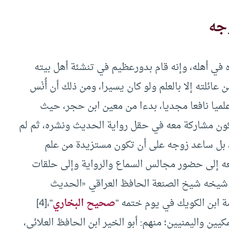
وجه
 في أهله، وإنه قام بدورعظيم في تنشئة أهل بيته
عائلته إلا بالعلم ولو كان يسيرا، ومن ذلك أن أُنْس
ميا نافعا مجديا، بدءا من معين ابن حجر، حيث
لتكون مشاركة معه في حقل رواية الحديث ونشره، ثم لم
، بل ساعد زوجه على أن تكون مستزيدة من علم
عه إلى حضور مجالس السماع والرواية وإلى حلقات
من شيخه شيخ الصنعة الحافظ العراقي «الحديث
مة ابن الكويك في يوم ختمه “
صحيح البخاري
“،[4]
يين واليمنيين؛ منهم: أبو الخير ابن الحافظ العلائي،