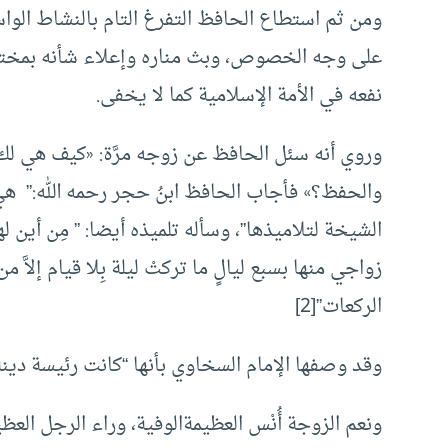
ومن ثم استطاع الحافظ التفرغ التام بالنشاط الو
على وجه الخصوص، وبث مناره وإعلاء شأنه بمختل
نفعه في الأمة الإسلامية كما لا يخفى.
وروي أنه سئل الحافظ عن زوجه مرَّة: «كيف هي ل
والحفظ؟» فأجاب الحافظ ابنُ حجر رحمه الله:” هي نِعْمَ ا
الشيخة لتلاميذها”، وسأله تلميذه أيضا: ” مِن أين ل
زواجي منها بسبع ليالٍ ما تركتْ ليلة بِلا قيام إلاَّ 
الركعات”[2]
وقد وصفها الإمام السخاوي بأنها “كانت رئيسة دينة 
ونعم الزوجة أُنْس العظيمة
الوفية، وراء الرجل العظي