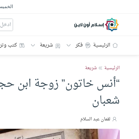
الخمي
إسلام أون لاين
الرئيسية
فكر
شريعة
كتب وتر
الرئيسية
شريعة
“أنس خاتون” زوجة ابن حج
شعبان
لقمان عبد السلام