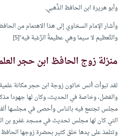
وأبو هريرة ابن الحافظ الذَّهبي.
وأشار الإمام السخاوي إلى هذا الاهتمام من الحافظ بقو
والتَّعظيم لا سيما وهي عظيمةُ الرَّغبة فيه”[5]
منزلة زوج الحافظ ابن حجر العلم
لقد تبوأت
أ
نس خاتون زوجة ابن حجر مكانة علمية س
والفضل، وخاصة في الحديث، وكان لها جهودا مذكورا
مجلس تجتمع فيه بالناس وأحصى في مجلسها ألف مح
التي كان لها مجلس تحديث في مسجد عَمْرو بن ا
وتتلمذ على يدها خلق كثير بحضرة زوجها الحافظ ا