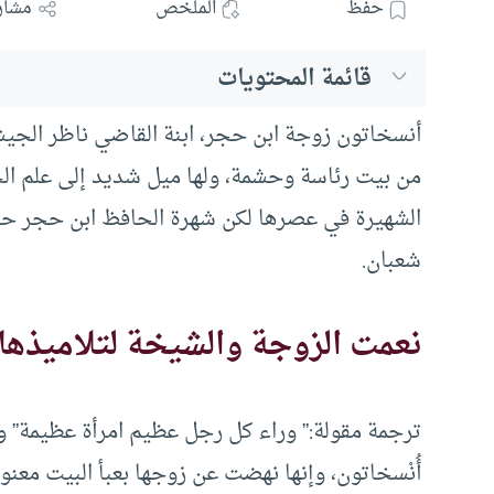
حفظ
الملخص
مشار
قائمة المحتويات
أنس
من بيت رئاسة وحشمة، ولها ميل شديد إلى علم ال
الشهيرة في عصرها لكن شهرة الحافظ ابن حجر ح
شعبان.
نعمت الزوجة والشيخة لتلاميذها
ترجمة مقولة:” وراء كل رجل عظيم امرأة عظيمة” 
أُنْس
خاتون، وإنها نهضت عن زوجها بعبأ البيت معنوي