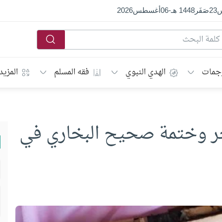
س
23
صَفَر
1448 هـ
-
06
أغسطس
2026
جمات
الهدي النبوي
فقه المسلم
المزيد
ر وختمة صحيح البخاري في