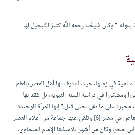
له: ” وكان شيخُنا رحمه اللَّه كثيرَ التَّبجيل لها
ية
امية في زمنها، حيث اعترف لها أهل العصر بالعلم
 ومشكورا في دراسة السنة النبوية، بل عُقد لها
برة على ما نقل، حتى قيل:” إنها المرأة الوحيدة
لعاص في مصر”
[6]
وتلقى عنها جماعة من أعلام العصر
بن حجر، وكان من أشهر تلاميذها الإمام السخاوي،