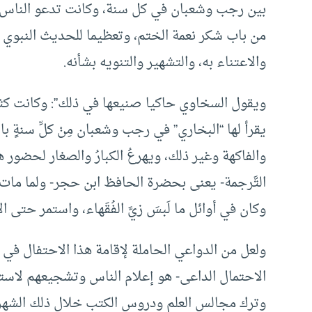
بين رجب وشعبان في كل سنة، وكانت تدعو الناس إ
من باب شكر نعمة الختم، وتعظيما للحديث النبوي 
والاعتناء به، والتشهير والتنويه بشأنه.
ويقول السخاوي حاكيا صنيعها في ذلك”: وكانت كثيرة
يقرأ لها “البخاري” في رجب وشعبان مِنْ كلِّ سنةٍ با
والفاكهة وغير ذلك، ويهرعُ الكبارُ والصغار لحضور 
التَّرجمة- يعنى بحضرة الحافظ ابن حجر- ولما مات 
وكان في أوائل ما لَبسَ زيَّ الفُقَهاء، واستمر حتى الآن.
ولعل من الدواعي الحاملة لإقامة هذا الاحتفال في
الاحتمال الداعى- هو إعلام الناس وتشجيعهم لاستع
وترك مجالس العلم ودروس الكتب خلال ذلك الشهر ال