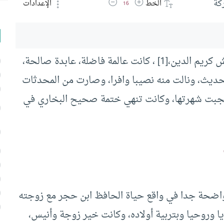
زيادة حجم الخط
تقليل حجم الخط
كة
الخط
الإعدادات
16
خاتون زوجة ابن حجر، ابنة القاضي ناظر الجيش كريم الدين،[1] ، كانت عالمة فاضلة، عابدة صالحة،
حديث، ونالت منه نصيبا وافرا، وصارت من المحدثات
جبت شهرتها، وكانت تنهي ختمة صحيح البخاري في
واضحة جدا في واقع حياة الحافظ ابن حجر مع زوجته
ا وروحيا وبتربية أولاده، وكانت خير زوجة وأنيس،