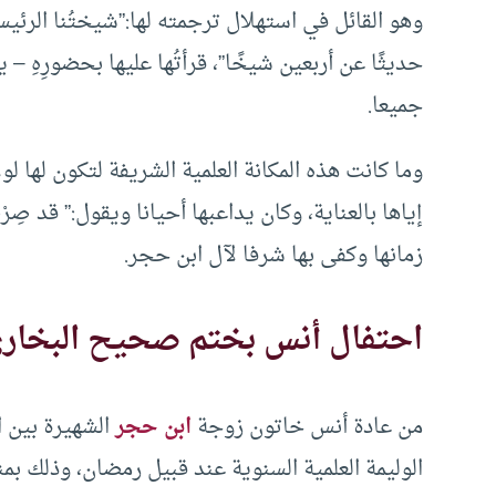
وهو القائل في استهلال ترجمته لها:”
شيختُنا الرئيسة
جميعا.
وما كانت هذه المكانة العلمية الشريفة لتكون لها لولا
إياها بالعناية، وكان يداعبها أحيانا ويقول:” قد صِرْتِ شيخةً”[8] وهكذا ف
زمانها وكفى بها شرفا لآل ابن حجر.
احتفال أنس بختم صحيح البخار
من عادة أنس خاتون زوجة
ابن حجر
الشهيرة بين ال
الوليمة العلمية السنوية عند قبيل رمضان، وذلك 