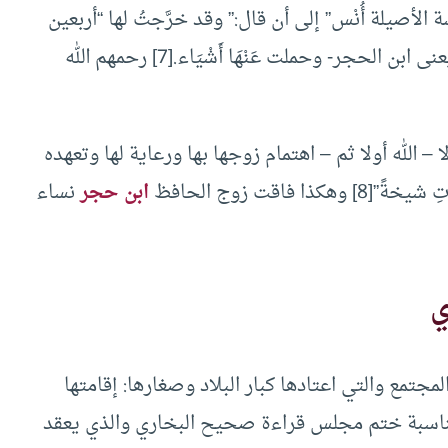
 الأصيلة أُنْس” إلى أن قال:” وقد خرَّجتُ لها “أربعين
حديثًا عن أربعين شيخًا”، قرأتُها عليها بحضورِهِ – يعنى ابن الحجر- وحملت عَنْهَا أَشْيَاء.[7] رحمهم الله
 – الله أولا ثم – اهتمام زوجها بها ورعاية لها وتعهده
اقت زوج الحافظ
ابن حجر
نساء
ي
مجتمع والتي اعتادها كبار البلاد وصغارها: إقامتها
بمناسبة ختم مجلس قراءة صحيح البخاري والذي يعقد