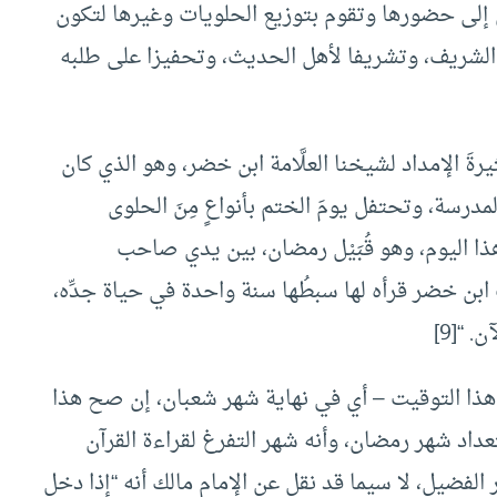
لى حضورها وتقوم بتوزيع الحلويات وغيرها لتكون
الشريف، وتشريفا لأهل الحديث، وتحفيزا على طلبه
َ الإمداد لشيخنا العلَّامة ابن خضر، وهو الذي كان
لمدرسة، وتحتفل يومَ الختم بأنواعٍ مِنَ الحلوى
هذا اليوم، وهو قُبَيْل رمضان، بين يدي صاحب
ابن خضر قرأه لها سبطُها سنة واحدة في حياة جدِّه،
 “[9]
 هذا التوقيت – أي في نهاية شهر شعبان، إن صح هذا
داد شهر رمضان، وأنه شهر التفرغ لقراءة القرآن
فضيل، لا سيما قد نقل عن الإمام مالك أنه “إذا دخل