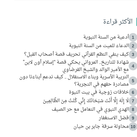
الأكثر قراءة
أدعية من السنة النبوية
1
الدعاء للميت من السنة النبوية
2
كيف ينفي النظم القرآني تحريف قصة أصحاب الفيل؟
3
شهادة للتاريخ.. المرواني يحكي قصة “إسلام أون لاين”
4
مع الأمير الوالد والشيخ القرضاوي
التربية الأسرية وبناء الاستقلال .. كيف ندعم أبناءنا دون
5
مصادرة حقهم في التجربة؟
خلافات زوجية في بيت النبوة
6
لَا إِلَهَ إِلَّا أَنْتَ سُبْحَانَكَ إِنِّي كُنْتُ مِنَ الظَّالِمِينَ
7
الهدي النبوي في التعامل مع حر الصيف
8
فضل الاستغفار
9
محاولة سرقة جابر بن حيان
10